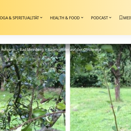
OGA & SPIRITUALITÄT
HEALTH & FOOD
PODCAST
MEI
>
Ashrams
>
Bad Meinberg
>
Baumgeister auf der Obstwiese