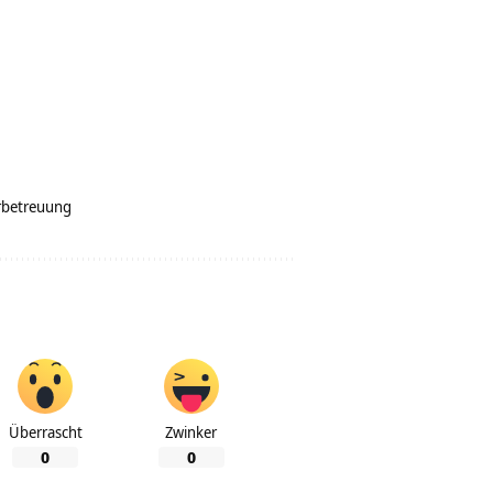
rbetreuung
Überrascht
Zwinker
0
0