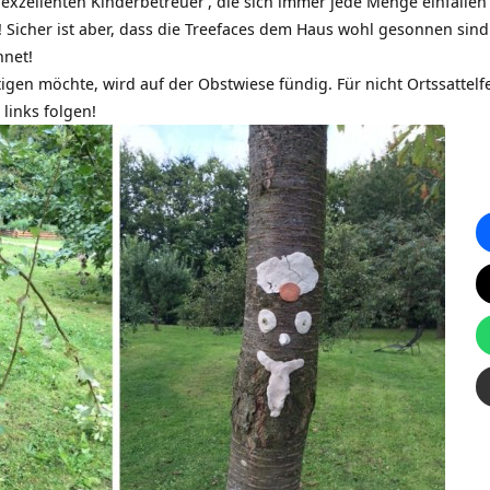
 exzellenten
Kinderbetreuer
, die sich immer jede Menge einfallen
 Sicher ist aber, dass die Treefaces dem Haus wohl gesonnen sind
hnet!
tigen möchte, wird auf der Obstwiese fündig. Für nicht Ortssattel
links folgen!