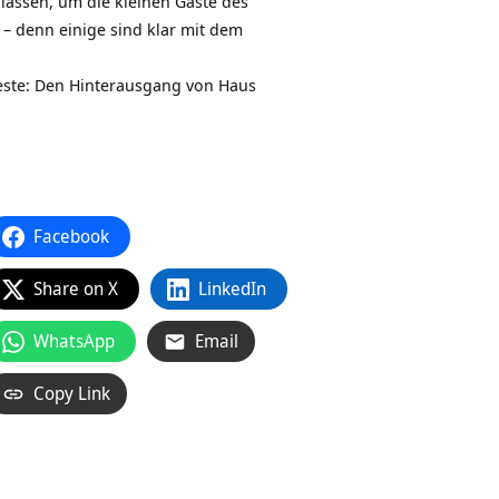
 lassen, um die kleinen Gäste des
 – denn einige sind klar mit dem
feste: Den Hinterausgang von Haus
Facebook
Share on X
LinkedIn
WhatsApp
Email
Copy Link