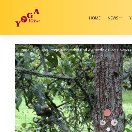
HOME
NEWS
Y
Yoga Vidya Blog - Yoga, Meditation und Ayurveda
>
Blog
>
News