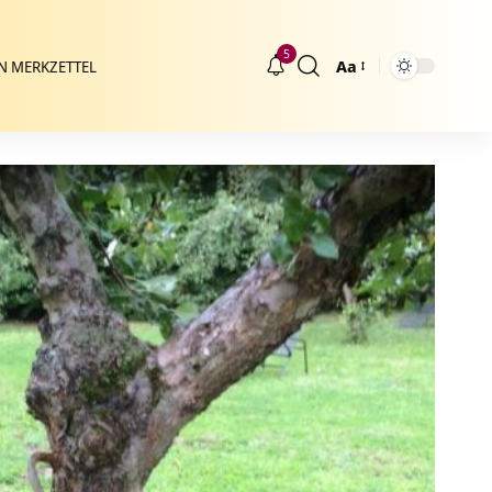
5
Aa
N MERKZETTEL
Größenänderung