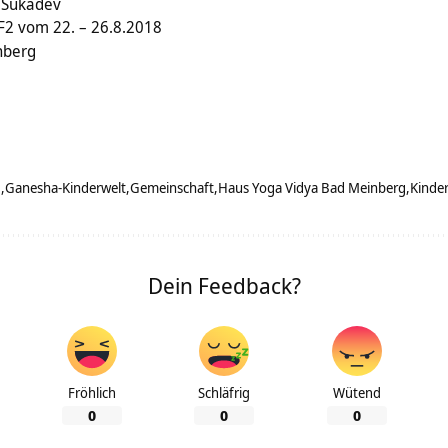
 Sukadev
F2 vom 22. – 26.8.2018
nberg
g
Ganesha-Kinderwelt
Gemeinschaft
Haus Yoga Vidya Bad Meinberg
Kinde
Dein Feedback?
Fröhlich
Schläfrig
Wütend
0
0
0