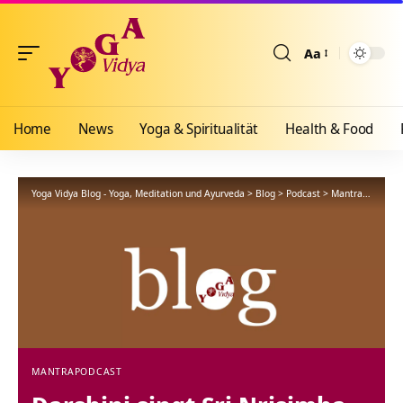
Aa
Größenänderun
Home
News
Yoga & Spiritualität
Health & Food
Yoga Vidya Blog - Yoga, Meditation und Ayurveda
>
Blog
>
Podcast
>
Mantra
>
Darshi
MANTRA
PODCAST