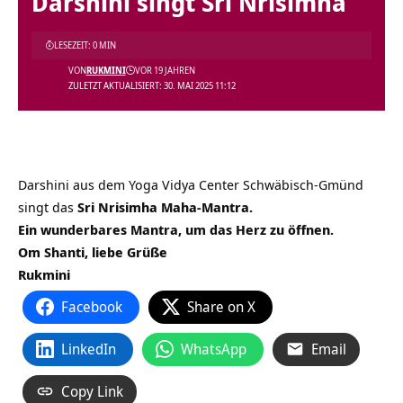
Darshini singt Sri Nrisimha
LESEZEIT: 0 MIN
VON
RUKMINI
VOR 19 JAHREN
ZULETZT AKTUALISIERT: 30. MAI 2025 11:12
Darshini aus dem Yoga Vidya Center Schwäbisch-Gmünd
singt das
Sri Nrisimha Maha-Mantra.
Ein wunderbares Mantra, um das Herz zu öffnen.
Om Shanti, liebe Grüße
Rukmini
Facebook
Share on X
LinkedIn
WhatsApp
Email
Copy Link