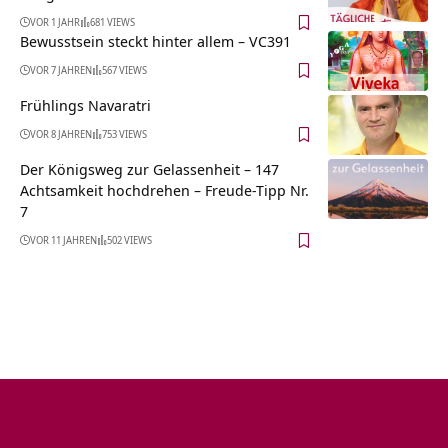
VOR 1 JAHR
681 VIEWS
Bewusstsein steckt hinter allem – VC391
VOR 7 JAHREN
567 VIEWS
Frühlings Navaratri
VOR 8 JAHREN
753 VIEWS
Der Königsweg zur Gelassenheit – 147
Achtsamkeit hochdrehen – Freude-Tipp Nr.
7
VOR 11 JAHREN
502 VIEWS