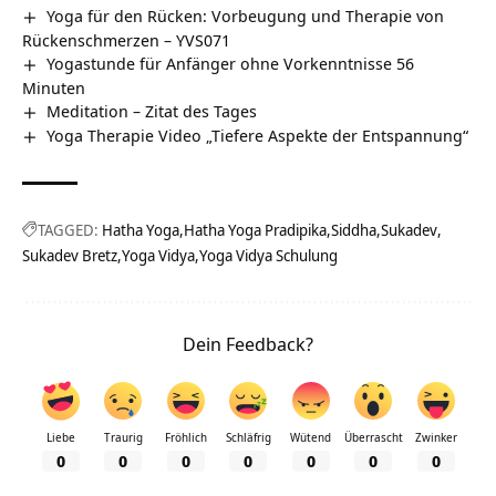
Yoga für den Rücken: Vorbeugung und Therapie von
Rückenschmerzen – YVS071
Yogastunde für Anfänger ohne Vorkenntnisse 56
Minuten
Meditation – Zitat des Tages
Yoga Therapie Video „Tiefere Aspekte der Entspannung“
TAGGED:
Hatha Yoga
Hatha Yoga Pradipika
Siddha
Sukadev
Sukadev Bretz
Yoga Vidya
Yoga Vidya Schulung
Dein Feedback?
Liebe
Traurig
Fröhlich
Schläfrig
Wütend
Überrascht
Zwinker
0
0
0
0
0
0
0