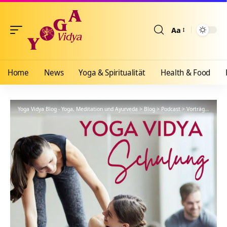
Aa
Größenänderun
Home
News
Yoga & Spiritualität
Health & Food
Yoga Vidya Blog - Yoga, Meditation und Ayurveda
>
Blog
>
Podcast
>
Vorträge
>
YVS40