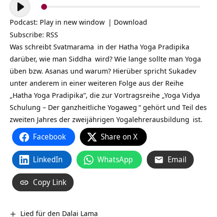
Audio-
Player
Podcast:
Play in new window
|
Download
Subscribe:
RSS
Was schreibt
Svatmarama
in der
Hatha Yoga Pradipika
darüber, wie man
Siddha
wird? Wie lange sollte man
Yoga
üben bzw. Asanas und warum? Hierüber spricht
Sukadev
unter anderem in einer weiteren Folge aus der Reihe
„Hatha Yoga Pradipika“, die zur Vortragsreihe „
Yoga Vidya
Schulung – Der ganzheitliche Yogaweg
“ gehört und Teil des
zweiten Jahres der zweijährigen
Yogalehrerausbildung
ist.
Facebook
Share on X
LinkedIn
WhatsApp
Email
Copy Link
Lied für den Dalai Lama