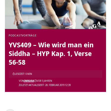
PODCAST
VORTRÄGE
YVS409 – Wie wird man ein
Siddha – HYP Kap. 1, Verse
56-58
LESEZEIT: 0 MIN
VON
OMKARA
VOR 5 JAHREN
ZULETZT AKTUALISIERT: 28. FEBRUAR 2019 12:39