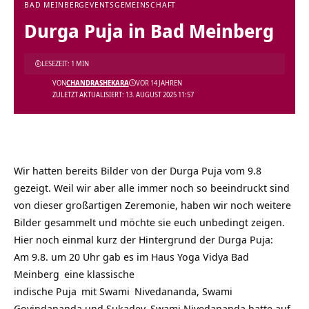
BAD MEINBERG
EVENTS
GEMEINSCHAFT
Durga Puja in Bad Meinberg
LESEZEIT: 1 MIN
VON
CHANDRASHEKARA
VOR 14 JAHREN
ZULETZT AKTUALISIERT: 13. AUGUST 2025 11:57
Wir hatten bereits Bilder von der Durga Puja vom 9.8
gezeigt. Weil wir aber alle immer noch so beeindruckt sind
von dieser großartigen Zeremonie, haben wir noch weitere
Bilder gesammelt und möchte sie euch unbedingt zeigen.
Hier noch einmal kurz der Hintergrund der Durga Puja:
Am 9.8. um 20 Uhr gab es im
Haus Yoga Vidya Bad
Meinberg
eine klassische
indische
Puja
mit
Swami
Nivedananda, Swami
Govindananda und Sukadev. Swami Nivedananda hatte auf