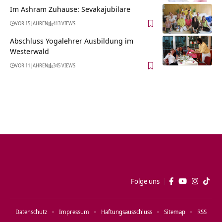
Im Ashram Zuhause: Sevakajubilare
VOR 15 JAHREN
413 VIEWS
Abschluss Yogalehrer Ausbildung im
Westerwald
VOR 11 JAHREN
345 VIEWS
Folge uns
Datenschutz
Impressum
Haftungsausschluss
Sitemap
RSS