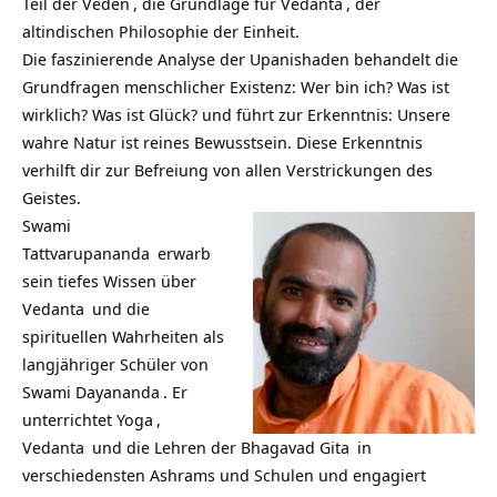
Teil der
Veden
, die Grundlage für
Vedanta
, der
altindischen Philosophie der Einheit.
Die faszinierende Analyse der Upanishaden behandelt die
Grundfragen menschlicher Existenz: Wer bin ich? Was ist
wirklich? Was ist Glück? und führt zur Erkenntnis: Unsere
wahre Natur ist reines Bewusstsein. Diese Erkenntnis
verhilft dir zur Befreiung von allen Verstrickungen des
Geistes.
Swami
Tattvarupananda
erwarb
sein tiefes Wissen über
Vedanta
und die
spirituellen Wahrheiten als
langjähriger Schüler von
Swami Dayananda
. Er
unterrichtet
Yoga
,
Vedanta
und die Lehren der
Bhagavad Gita
in
verschiedensten Ashrams und Schulen und engagiert