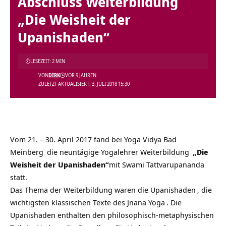
Abschluss Weiterbildung
„Die Weisheit der
Upanishaden“
LESEZEIT: 2 MIN
VON
DIRK
VOR 9 JAHREN
ZULETZT AKTUALISIERT: 3. JULI 2018 15:30
Vom 21. – 30. April 2017 fand bei
Yoga Vidya Bad
Meinberg
die neuntägige
Yogalehrer Weiterbildung
„Die
Weisheit der Upanishaden“
mit
Swami Tattvarupananda
statt.
Das Thema der Weiterbildung waren die
Upanishaden
, die
wichtigsten klassischen Texte des
Jnana Yoga
. Die
Upanishaden enthalten den philosophisch-metaphysischen