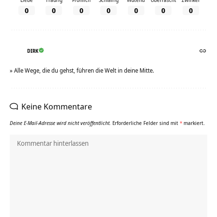
Liebe
Traurig
Fröhlich
Schläfrig
Wütend
Überrascht
Zwinker
0
0
0
0
0
0
0
DIRK
» Alle Wege, die du gehst, führen die Welt in deine Mitte.
Keine Kommentare
Deine E-Mail-Adresse wird nicht veröffentlicht.
Erforderliche Felder sind mit
*
markiert.