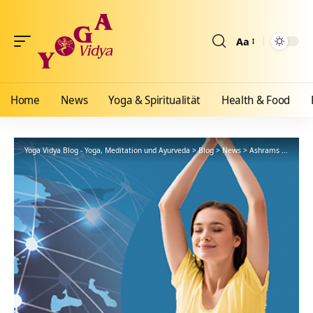
Aa
Größenänderun
Home
News
Yoga & Spiritualität
Health & Food
Yoga Vidya Blog - Yoga, Meditation und Ayurveda
>
Blog
>
News
>
Ashrams
>
Bad Me