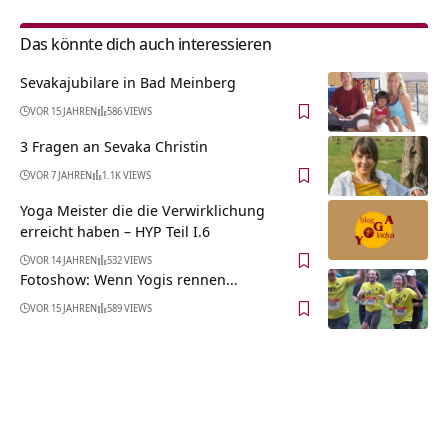
Das könnte dich auch interessieren
Sevakajubilare in Bad Meinberg
VOR 15 JAHREN
586 VIEWS
3 Fragen an Sevaka Christin
VOR 7 JAHREN
1.1K VIEWS
Yoga Meister die die Verwirklichung
erreicht haben – HYP Teil I.6
VOR 14 JAHREN
532 VIEWS
Fotoshow: Wenn Yogis rennen…
VOR 15 JAHREN
589 VIEWS