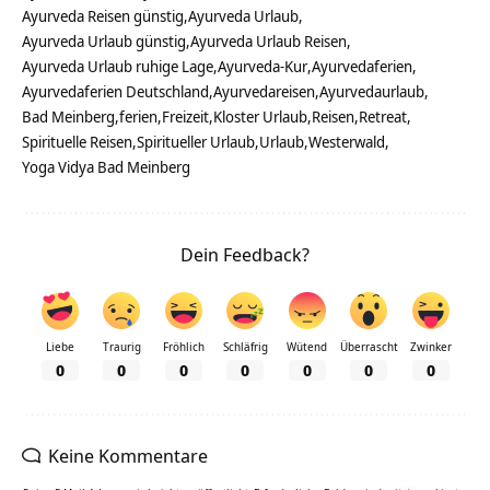
Ayurveda Reisen günstig
Ayurveda Urlaub
Ayurveda Urlaub günstig
Ayurveda Urlaub Reisen
Ayurveda Urlaub ruhige Lage
Ayurveda-Kur
Ayurvedaferien
Ayurvedaferien Deutschland
Ayurvedareisen
Ayurvedaurlaub
Bad Meinberg
ferien
Freizeit
Kloster Urlaub
Reisen
Retreat
Spirituelle Reisen
Spiritueller Urlaub
Urlaub
Westerwald
Yoga Vidya Bad Meinberg
Dein Feedback?
Liebe
Traurig
Fröhlich
Schläfrig
Wütend
Überrascht
Zwinker
0
0
0
0
0
0
0
Keine Kommentare