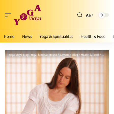
Aa
Größenänderun
Home
News
Yoga & Spiritualität
Health & Food
Yoga Vidya Blog - Yoga, Meditation und Ayurveda
>
Blog
>
Health & Food
>
Ayurveda