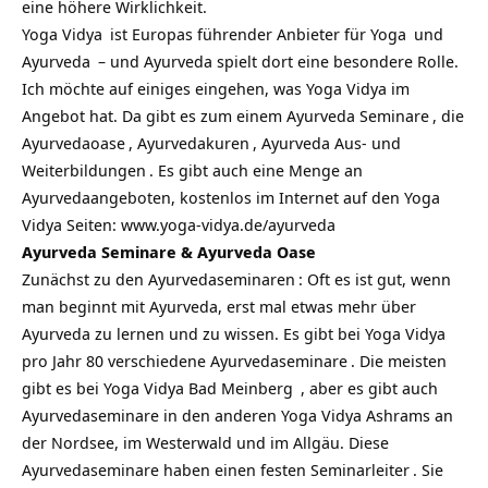
eine höhere Wirklichkeit.
Yoga Vidya
ist Europas führender Anbieter für
Yoga
und
Ayurveda
– und Ayurveda spielt dort eine besondere Rolle.
Ich möchte auf einiges eingehen, was Yoga Vidya im
Angebot hat. Da gibt es zum einem
Ayurveda Seminare
, die
Ayurvedaoase
,
Ayurvedakuren
,
Ayurveda Aus- und
Weiterbildungen
. Es gibt auch eine Menge an
Ayurvedaangeboten, kostenlos im Internet auf den Yoga
Vidya Seiten:
www.yoga-vidya.de/ayurveda
Ayurveda Seminare & Ayurveda Oase
Zunächst zu den
Ayurvedaseminaren
: Oft es ist gut, wenn
man beginnt mit Ayurveda, erst mal etwas mehr über
Ayurveda zu lernen und zu wissen. Es gibt bei Yoga Vidya
pro Jahr 80 verschiedene
Ayurvedaseminare
. Die meisten
gibt es bei
Yoga Vidya Bad Meinberg
, aber es gibt auch
Ayurvedaseminare in den anderen
Yoga Vidya Ashrams
an
der Nordsee, im Westerwald und im Allgäu. Diese
Ayurvedaseminare haben einen festen
Seminarleiter
. Sie