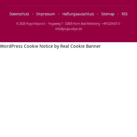
Datenschutz
Impressum
Haftungsausschluss
Sitemap
RSS
© 2026 Yoga Vidya e.V. · Yogaweg 7 · 32805 Horn‑Bad Meinberg · +49 5234 87‑0 ·
info@yoga‑vidya.de
WordPress Cookie Notice by Real Cookie Banner