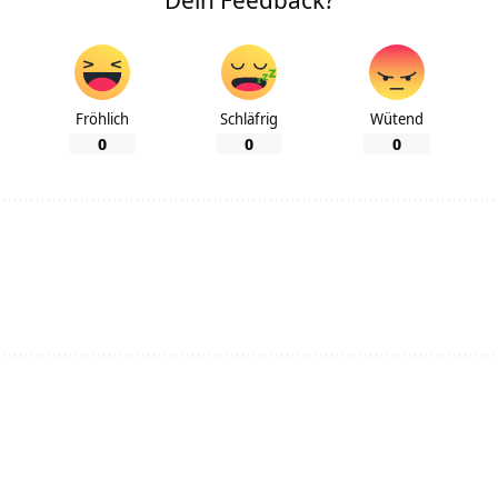
Fröhlich
Schläfrig
Wütend
0
0
0