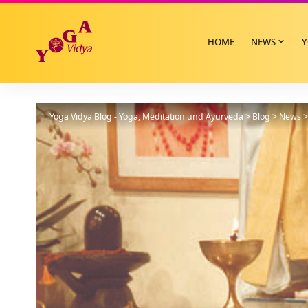
HOME
NEWS
Y
Yoga Vidya Blog - Yoga, Meditation und Ayurveda
>
Blog
>
News