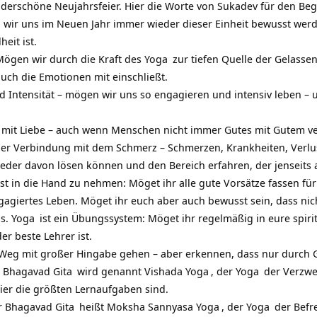
derschöne Neujahrsfeier. Hier die Worte von Sukadev für den Beg
n wir uns im Neuen Jahr immer wieder dieser Einheit bewusst we
heit ist.
Mögen wir durch die Kraft des
Yoga
zur tiefen Quelle der Gelasse
e auch die Emotionen mit einschließt.
Intensität – mögen wir uns so engagieren und intensiv leben – un
 mit Liebe – auch wenn Menschen nicht immer Gutes mit Gutem ve
 der Verbindung mit dem Schmerz – Schmerzen, Krankheiten, Ve
der davon lösen können und den Bereich erfahren, der jenseits al
st in die Hand zu nehmen: Möget ihr alle gute Vorsätze fassen fü
agiertes Leben. Möget ihr euch aber auch bewusst sein, dass nicht
is.
Yoga
ist ein Übungssystem: Möget ihr regelmäßig in eure
spiri
der beste Lehrer ist.
Weg mit großer Hingabe gehen – aber erkennen, dass nur durch G
r
Bhagavad Gita
wird genannt Vishada
Yoga
, der
Yoga
der Verzwe
ier die größten Lernaufgaben sind.
er
Bhagavad Gita
heißt Moksha Sannyasa
Yoga
, der
Yoga
der Befre