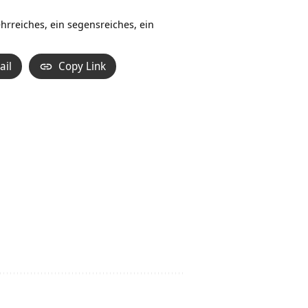
ehrreiches, ein segensreiches, ein
ail
Copy Link