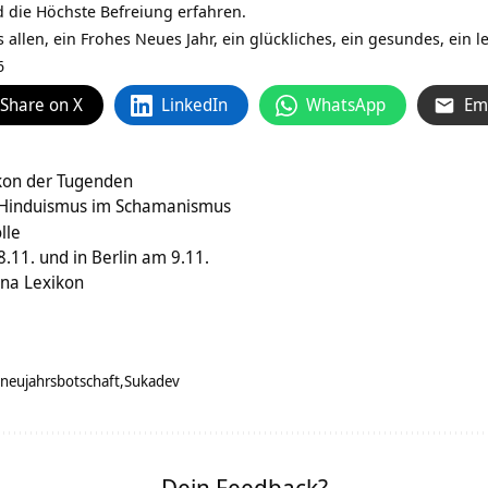
 die Höchste Befreiung erfahren.
 allen, ein Frohes Neues Jahr, ein glückliches, ein gesundes, ein l
6
Share on X
LinkedIn
WhatsApp
Em
ikon der Tugenden
 Hinduismus im Schamanismus
lle
.11. und in Berlin am 9.11.
na Lexikon
neujahrsbotschaft
Sukadev
Dein Feedback?