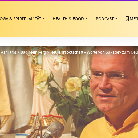
OGA & SPIRITUALITÄT
HEALTH & FOOD
PODCAST
MEI
>
Ashrams
>
Bad Meinberg
>
Neujahrsbotschaft – Worte von Sukadev zum Neu