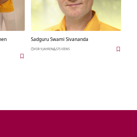
hen
Sadguru Swami Sivananda
VOR 9 JAHREN
575 VIEWS