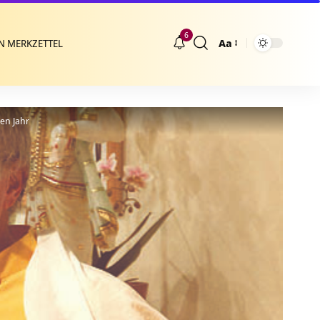
6
Aa
N MERKZETTEL
Größenänderung
en Jahr