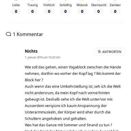
Liebe
Traurig
Fröhlich
Schläfrig
Wütend
Überrascht
Zwinker
0
0
0
0
0
0
0
1 Kommentar
Nichts
ANTWORTEN
1. Januar 2016 um 14:32 Uhr
Wie soll das gehen, einen Yogablock zwischen die Hände
nehmen, dorthin wo vorher der Kopf lag ? Wo kommt der
Block her ?
Auch wenn das eine Umkehrstellung ist, seh ich die Welt
nicht andersrum, da mein Kopf nach vorne/hinten
gebeugt ist. Deshalb sehe ich die Welt unter/vor mir.
Ausserdem verspüre ich kaum Anspannung der
Unterarmmuskeln, der Körper wird eher durch die
Schultern angehoben und gehalten.
Was hat das Ganze mit Sommer und Strand zu tun ?