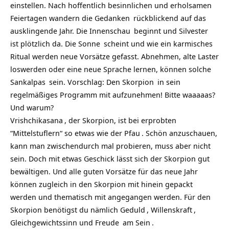
einstellen. Nach hoffentlich besinnlichen und erholsamen
Feiertagen wandern die
Gedanken
rückblickend auf das
ausklingende Jahr. Die
Innenschau
beginnt und
Silvester
ist plötzlich da. Die
Sonne
scheint und wie ein
karmisches
Ritual werden neue Vorsätze gefasst. Abnehmen, alte
Laster
loswerden oder eine neue Sprache lernen, können solche
Sankalpas
sein. Vorschlag: Den
Skorpion
in sein
regelmäßiges Programm mit aufzunehmen! Bitte waaaaas?
Und warum?
Vrishchikasana
, der Skorpion, ist bei erprobten
“Mittelstuflern“ so etwas wie der
Pfau
. Schön anzuschauen,
kann man zwischendurch mal probieren, muss aber nicht
sein. Doch mit etwas Geschick lässt sich der Skorpion gut
bewältigen. Und alle guten Vorsätze für das neue Jahr
können zugleich in den Skorpion mit hinein gepackt
werden und thematisch mit angegangen werden. Für den
Skorpion benötigst du nämlich
Geduld
,
Willenskraft
,
Gleichgewichtssinn und
Freude
am
Sein
.