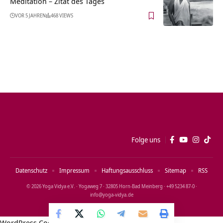
Meditation – Zitat des Tages
VOR 5 JAHREN
468 VIEWS
Folge uns
Datenschutz
Impressum
Haftungsausschluss
Sitemap
RSS
© 2026 Yoga Vidya e.V. · Yogaweg 7 · 32805 Horn‑Bad Meinberg · +49 5234 87‑0 ·
info@yoga‑vidya.de
WordPress Cookie Notice by Real Cookie Banner