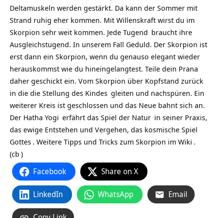
Deltamuskeln werden gestärkt. Da kann der Sommer mit
Strand ruhig eher kommen. Mit Willenskraft wirst du im
Skorpion sehr weit kommen. Jede
Tugend
braucht ihre
Ausgleichstugend. In unserem Fall Geduld. Der Skorpion ist
erst dann ein Skorpion, wenn du genauso elegant wieder
herauskommst wie du hineingelangtest. Teile dein
Prana
daher geschickt ein. Vom Skorpion über Kopfstand zurück
in die die
Stellung des Kindes
gleiten und nachspüren. Ein
weiterer Kreis ist geschlossen und das Neue bahnt sich an.
Der Hatha
Yogi
erfährt das
Spiel der Natur
in seiner Praxis,
das ewige Entstehen und Vergehen, das
kosmische Spiel
Gottes
. Weitere Tipps und Tricks zum Skorpion im
Wiki
.
(
cb
)
Facebook
Share on X
LinkedIn
WhatsApp
Email
Copy Link