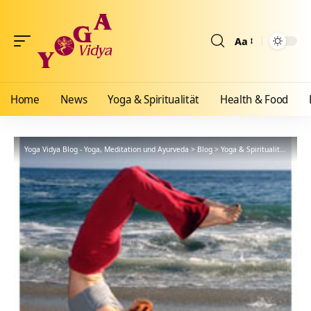
Aa
Größenänderun
Home
News
Yoga & Spiritualität
Health & Food
Yoga Vidya Blog - Yoga, Meditation und Ayurveda
>
Blog
>
Yoga & Spiritualität
>
Hath