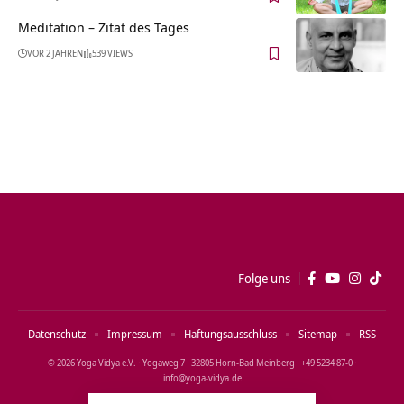
Meditation – Zitat des Tages
VOR 2 JAHREN
539 VIEWS
Folge uns
Datenschutz
Impressum
Haftungsausschluss
Sitemap
RSS
© 2026 Yoga Vidya e.V. · Yogaweg 7 · 32805 Horn‑Bad Meinberg · +49 5234 87‑0 ·
info@yoga‑vidya.de