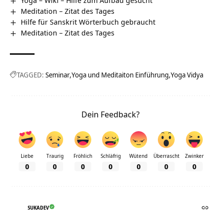
Meditation – Zitat des Tages
Hilfe für Sanskrit Wörterbuch gebraucht
Meditation – Zitat des Tages
TAGGED:
Seminar
Yoga und Meditaiton Einführung
Yoga Vidya
Dein Feedback?
Liebe
Traurig
Fröhlich
Schläfrig
Wütend
Überrascht
Zwinker
0
0
0
0
0
0
0
SUKADEV