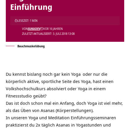
Einführung
LESEZEIT: 1 MIN
VON
SUKADEV
VOR 16 JAHREN
ZULETZT AKTUALISIERT: 3. JULI 2018 13:08
Bauchmuskelübung
Du kennst bislang noch gar kein
Yoga
oder nur die
körperlich aktive, sportliche Seite des Yoga, hast einen
Volkshochschulkurs absolviert oder Yoga in einem
Fitnessstudio geübt?
Das ist doch schon mal ein Anfang, doch Yoga ist viel mehr,
als das Üben von Asanas (Körperstellungen).
In unseren
Yoga und Meditation Einführungsseminaren
praktizierst du 2x täglich Asanas in Yogastunden und