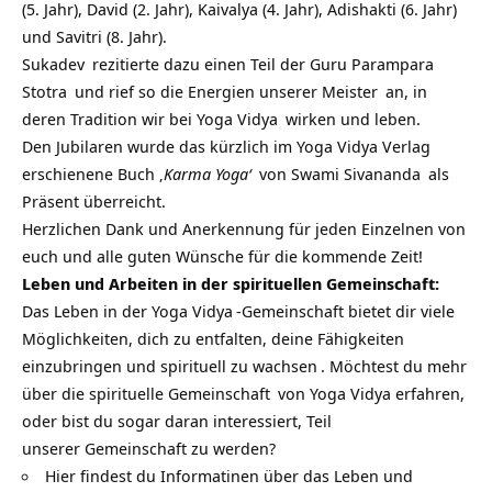
(5. Jahr), David (2. Jahr), Kaivalya (4. Jahr), Adishakti (6. Jahr)
und Savitri (8. Jahr).
Sukadev
rezitierte dazu einen Teil der
Guru Parampara
Stotra
und rief so die Energien unserer
Meister
an, in
deren Tradition wir bei
Yoga Vidya
wirken und leben.
Den Jubilaren wurde das kürzlich im
Yoga Vidya Verlag
erschienene Buch
‚
Karma Yoga‘
von
Swami Sivananda
als
Präsent überreicht.
Herzlichen Dank und Anerkennung für jeden Einzelnen von
euch und alle guten Wünsche für die kommende Zeit!
Leben und Arbeiten in der spirituellen Gemeinschaft:
Das Leben in der
Yoga Vidya
-Gemeinschaft bietet dir viele
Möglichkeiten, dich zu entfalten, deine Fähigkeiten
einzubringen und
spirituell zu wachsen
. Möchtest du mehr
über die
spirituelle Gemeinschaft
von Yoga Vidya erfahren,
oder bist du sogar daran interessiert, Teil
unserer Gemeinschaft zu werden?
Hier findest du Informatinen über das Leben und