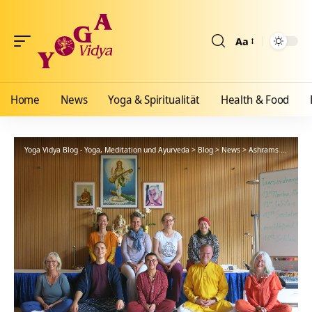
Aa
Größenänderun
Home
News
Yoga & Spiritualität
Health & Food
Yoga Vidya Blog - Yoga, Meditation und Ayurveda
>
Blog
>
News
>
Ashrams
>
Bad Me