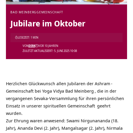
BAD MEINBERG
GEMEINSCHAFT
Jubilare im Oktober
LESEZEIT: 1 MIN
VON
DIRK
VOR 10 JAHREN
ZULETZT AKTUALISIERT: 5. JUNI 2025 10:08
Herzlichen Glückwunsch allen Jubilaren der
Ashram
-
Gemeinschaft bei
Yoga Vidya Bad Meinberg
, die in der
vergangenen Sevaka-Versammlung für ihren persönlichen
Einsatz in unserer
spirituellen Gemeinschaft
geehrt
wurden.
Zur Ehrung waren anwesend: Swami Nirgunananda (18.
Jahr), Ananda Devi (2. Jahr), Mangalsagar (2. Jahr), Nirmala