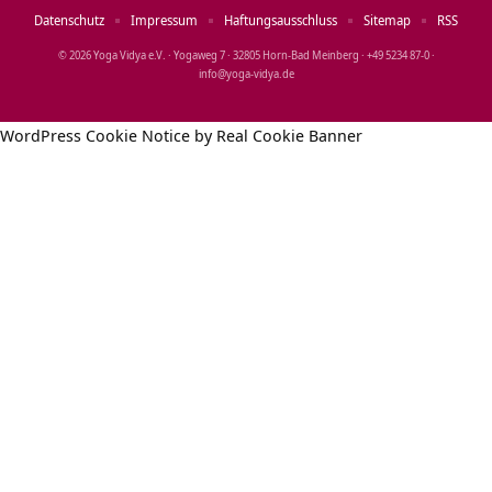
Datenschutz
Impressum
Haftungsausschluss
Sitemap
RSS
© 2026 Yoga Vidya e.V. · Yogaweg 7 · 32805 Horn‑Bad Meinberg · +49 5234 87‑0 ·
info@yoga‑vidya.de
WordPress Cookie Notice by Real Cookie Banner