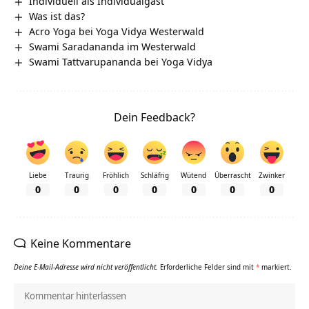
Individuell als Individualgast
Was ist das?
Acro Yoga bei Yoga Vidya Westerwald
Swami Saradananda im Westerwald
Swami Tattvarupananda bei Yoga Vidya
Dein Feedback?
Liebe
Traurig
Fröhlich
Schläfrig
Wütend
Überrascht
Zwinker
0
0
0
0
0
0
0
Keine Kommentare
Deine E-Mail-Adresse wird nicht veröffentlicht.
Erforderliche Felder sind mit
*
markiert.