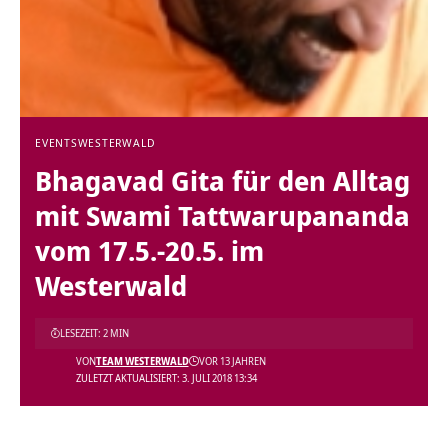
EVENTS
WESTERWALD
Bhagavad Gita für den Alltag
mit Swami Tattwarupananda
vom 17.5.-20.5. im
Westerwald
LESEZEIT: 2 MIN
VON
TEAM WESTERWALD
VOR 13 JAHREN
ZULETZT AKTUALISIERT: 3. JULI 2018 13:34