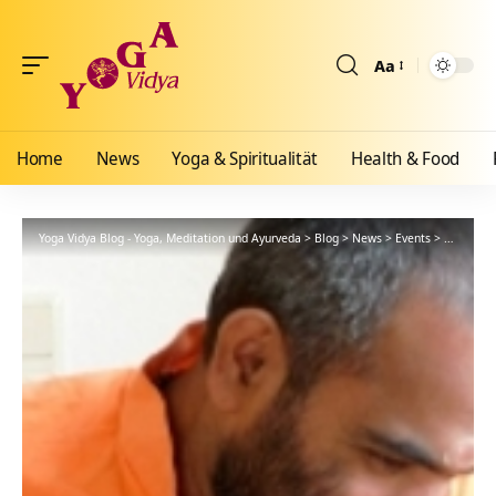
Aa
Größenänderun
Home
News
Yoga & Spiritualität
Health & Food
Yoga Vidya Blog - Yoga, Meditation und Ayurveda
>
Blog
>
News
>
Events
>
Bhagavad