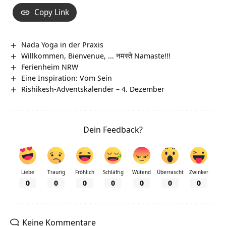
Copy Link
Nada Yoga in der Praxis
Willkommen, Bienvenue, … नमस्ते Namaste!!!
Ferienheim NRW
Eine Inspiration: Vom Sein
Rishikesh-Adventskalender – 4. Dezember
Dein Feedback?
Liebe
Traurig
Fröhlich
Schläfrig
Wütend
Überrascht
Zwinker
0
0
0
0
0
0
0
Keine Kommentare