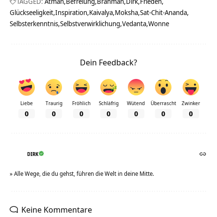
TAGGED:
Atman
Befreiung
Brahman
Dirk
Frieden
Glückseeligkeit
Inspiration
Kaivalya
Moksha
Sat-Chit-Ananda
Selbsterkenntnis
Selbstverwirklichung
Vedanta
Wonne
Dein Feedback?
Liebe
Traurig
Fröhlich
Schläfrig
Wütend
Überrascht
Zwinker
0
0
0
0
0
0
0
DIRK
» Alle Wege, die du gehst, führen die Welt in deine Mitte.
Keine Kommentare