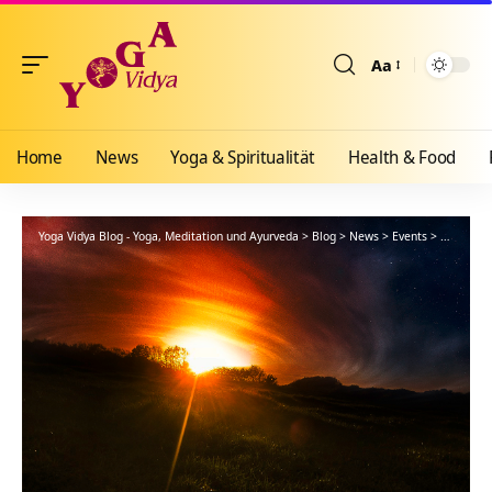
Aa
Größenänderun
Home
News
Yoga & Spiritualität
Health & Food
Yoga Vidya Blog - Yoga, Meditation und Ayurveda
>
Blog
>
News
>
Events
>
Eine Insp