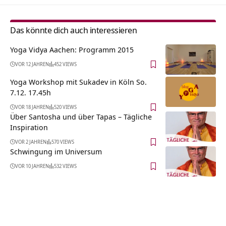
Das könnte dich auch interessieren
Yoga Vidya Aachen: Programm 2015
VOR 12 JAHREN
452 VIEWS
Yoga Workshop mit Sukadev in Köln So.
7.12. 17.45h
VOR 18 JAHREN
520 VIEWS
Über Santosha und über Tapas – Tägliche
Inspiration
VOR 2 JAHREN
570 VIEWS
Schwingung im Universum
VOR 10 JAHREN
532 VIEWS