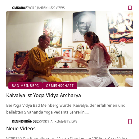
OMKARA
VOR 9 JAHREN
529 VIEWS
BAD MEINBERG
GEMEINSCHAFT
Kaivalya ist Yoga Vidya Archarya
Bei Yoga Vidya Bad Meinberg wurde Kaivalya, der erfahrenen und
beliebten Sivananda Yoga Vedanta Lehrerin,…
DENNIS BRÄNDLE
VOR 9 JAHREN
481 VIEWS
Neue Videos
VC00120 Der Kausalkörper - Viveka Chudamani 120.Vers Yoga Vidya