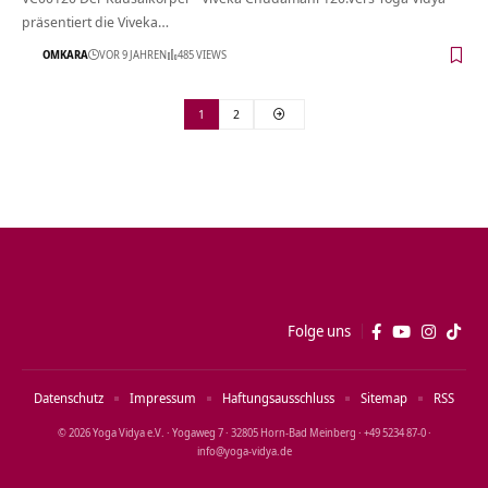
präsentiert die Viveka…
OMKARA
VOR 9 JAHREN
485 VIEWS
1
2
Folge uns
Datenschutz
Impressum
Haftungsausschluss
Sitemap
RSS
© 2026 Yoga Vidya e.V. · Yogaweg 7 · 32805 Horn‑Bad Meinberg · +49 5234 87‑0 ·
info@yoga‑vidya.de