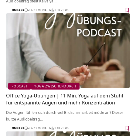
Audiobeitrag stellt Kaivalya…
OMKARA
VOR 12 MONATEN
1.9K VIEWS
PODCAST
YOGA ZWISCHENDURCH
Office Yoga-Übungen | 11 Min. Yoga auf dem Stuhl
für entspannte Augen und mehr Konzentration
Die Augen fühlen sich durch viel Bildschirmarbeit müde an? Dieser
kurze Audiobeitrag…
OMKARA
VOR 12 MONATEN
1.1K VIEWS