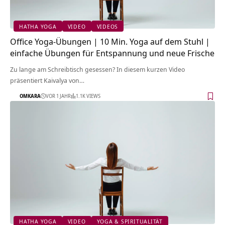
HATHA YOGA
VIDEO
VIDEOS
Office Yoga-Übungen | 10 Min. Yoga auf dem Stuhl |
einfache Übungen für Entspannung und neue Frische
Zu lange am Schreibtisch gesessen? In diesem kurzen Video
präsentiert Kaivalya von…
OMKARA
VOR 1 JAHR
1.1K VIEWS
HATHA YOGA
VIDEO
YOGA & SPIRITUALITÄT