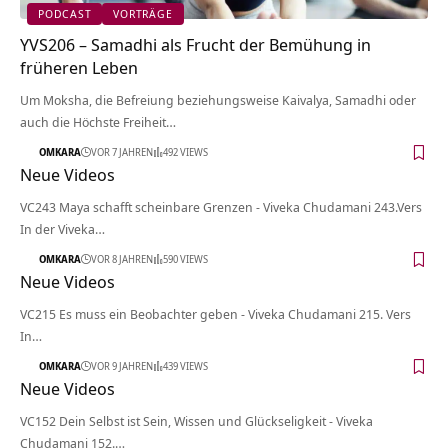
PODCAST
VORTRÄGE
YVS206 – Samadhi als Frucht der Bemühung in
früheren Leben
Um Moksha, die Befreiung beziehungsweise Kaivalya, Samadhi oder
auch die Höchste Freiheit…
OMKARA
VOR 7 JAHREN
492 VIEWS
Neue Videos
VC243 Maya schafft scheinbare Grenzen - Viveka Chudamani 243.Vers
In der Viveka…
OMKARA
VOR 8 JAHREN
590 VIEWS
Neue Videos
VC215 Es muss ein Beobachter geben - Viveka Chudamani 215. Vers
In…
OMKARA
VOR 9 JAHREN
439 VIEWS
Neue Videos
VC152 Dein Selbst ist Sein, Wissen und Glückseligkeit - Viveka
Chudamani 152.…