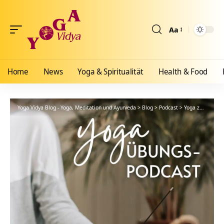
Aa
Größenänderun
Home
News
Yoga & Spiritualität
Health & Food
Yoga Vidya Blog - Yoga, Meditation und Ayurveda
>
Blog
>
Podcast
>
Yoga zwischendurch