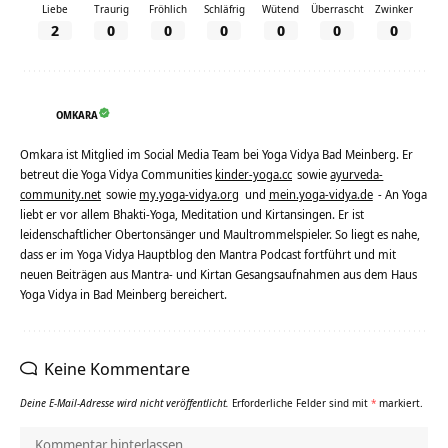
Liebe
Traurig
Fröhlich
Schläfrig
Wütend
Überrascht
Zwinker
2
0
0
0
0
0
0
OMKARA
Omkara ist Mitglied im Social Media Team bei Yoga Vidya Bad Meinberg. Er
betreut die Yoga Vidya Communities
kinder-yoga.cc
sowie
ayurveda-
community.net
sowie
my.yoga-vidya.org
und
mein.yoga-vidya.de
- An Yoga
liebt er vor allem Bhakti-Yoga, Meditation und Kirtansingen. Er ist
leidenschaftlicher Obertonsänger und Maultrommelspieler. So liegt es nahe,
dass er im Yoga Vidya Hauptblog den Mantra Podcast fortführt und mit
neuen Beiträgen aus Mantra- und Kirtan Gesangsaufnahmen aus dem Haus
Yoga Vidya in Bad Meinberg bereichert.
Keine Kommentare
Deine E-Mail-Adresse wird nicht veröffentlicht.
Erforderliche Felder sind mit
*
markiert.