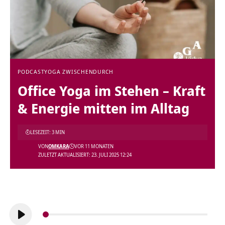
PODCAST
YOGA ZWISCHENDURCH
Office Yoga im Stehen – Kraft
& Energie mitten im Alltag
LESEZEIT: 3 MIN
VON
OMKARA
VOR 11 MONATEN
ZULETZT AKTUALISIERT: 23. JULI 2025 12:24
Audio-
Player