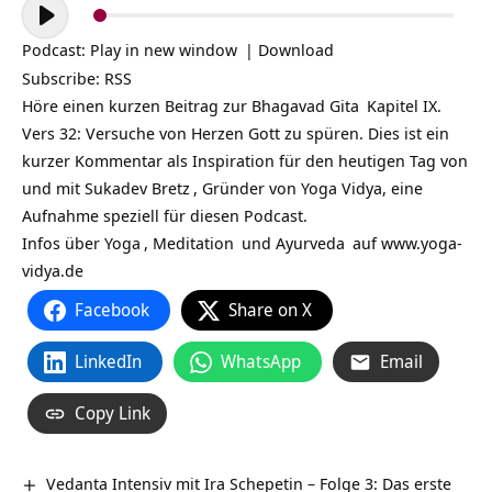
Audio-
Player
Podcast:
Play in new window
|
Download
Subscribe:
RSS
Höre einen kurzen Beitrag zur
Bhagavad Gita
Kapitel IX.
Vers 32: Versuche von Herzen Gott zu spüren. Dies ist ein
kurzer Kommentar als Inspiration für den heutigen Tag von
und mit
Sukadev Bretz
, Gründer von Yoga Vidya, eine
Aufnahme speziell für diesen Podcast.
Infos über
Yoga
,
Meditation
und
Ayurveda
auf
www.yoga-
vidya.de
Facebook
Share on X
LinkedIn
WhatsApp
Email
Copy Link
Vedanta Intensiv mit Ira Schepetin – Folge 3: Das erste