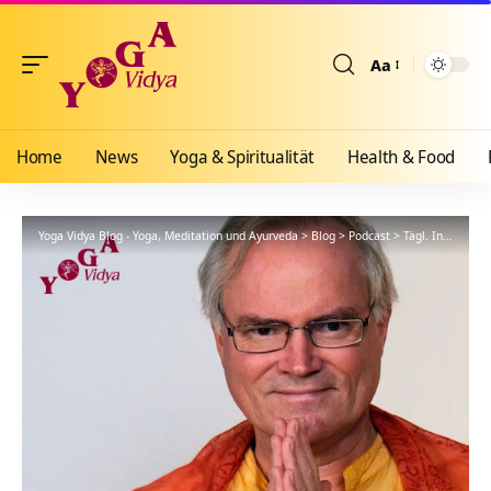
Aa
Größenänderun
Home
News
Yoga & Spiritualität
Health & Food
Yoga Vidya Blog - Yoga, Meditation und Ayurveda
>
Blog
>
Podcast
>
Tägl. Inspiration