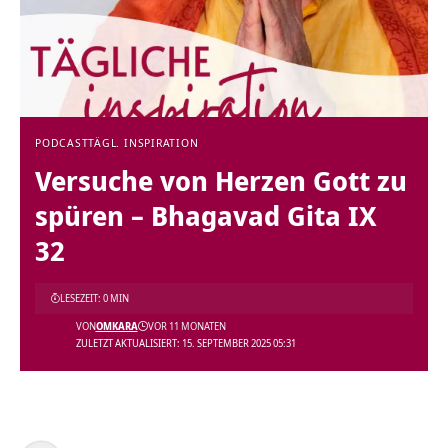
PODCAST
TÄGL. INSPIRATION
Versuche von Herzen Gott zu
spüren – Bhagavad Gita IX
32
LESEZEIT: 0 MIN
VON
OMKARA
VOR 11 MONATEN
ZULETZT AKTUALISIERT: 15. SEPTEMBER 2025 05:31