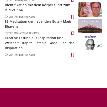
VOR 7 JAHREN
485 VIEWS
Identifikation mit dem Körper führt zum
leid VC 164
VOR 8 JAHREN
698 VIEWS
83 Meditation der liebenden Güte – Maitri
Bhavana
VOR 7 MONATEN
1.1K VIEWS
Kreative Lesung aus Inspiration und
Weisheit – Kapitel Patanjali Yoga – Tägliche
Inspiration
VOR 4 JAHREN
451 VIEWS