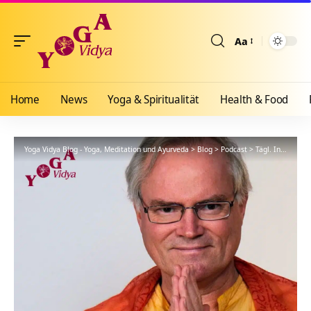
Aa
Größenänderun
Home
News
Yoga & Spiritualität
Health & Food
Yoga Vidya Blog - Yoga, Meditation und Ayurveda
>
Blog
>
Podcast
>
Tägl. Inspiration