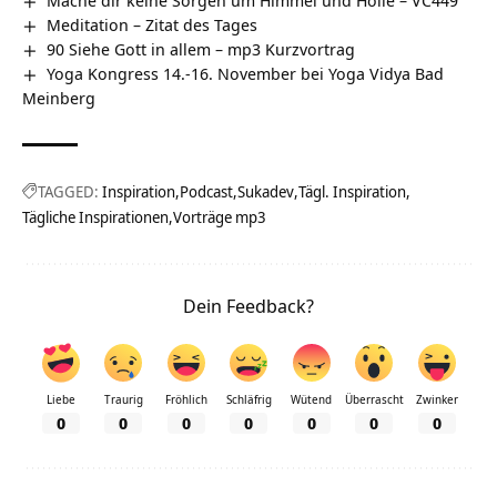
Meditation – Zitat des Tages
90 Siehe Gott in allem – mp3 Kurzvortrag
Yoga Kongress 14.-16. November bei Yoga Vidya Bad
Meinberg
TAGGED:
Inspiration
Podcast
Sukadev
Tägl. Inspiration
Tägliche Inspirationen
Vorträge mp3
Dein Feedback?
Liebe
Traurig
Fröhlich
Schläfrig
Wütend
Überrascht
Zwinker
0
0
0
0
0
0
0