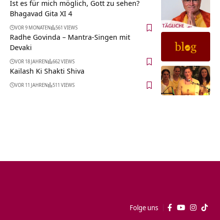
Ist es für mich möglich, Gott zu sehen?
Bhagavad Gita XI 4
VOR 9 MONATEN
561 VIEWS
Radhe Govinda – Mantra-Singen mit
Devaki
VOR 18 JAHREN
662 VIEWS
Kailash Ki Shakti Shiva
VOR 11 JAHREN
511 VIEWS
Folge uns