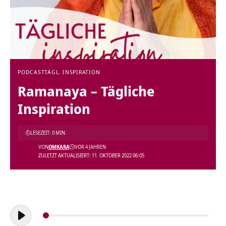
PODCAST
TÄGL. INSPIRATION
Ramanaya – Tägliche
Inspiration
LESEZEIT: 0 MIN
VON
OMKARA
VOR 4 JAHREN
ZULETZT AKTUALISIERT: 11. OKTOBER 2022 06:05
Audio-
Player