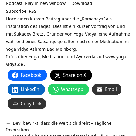
Podcast:
Play in new window
|
Download
Subscribe:
RSS
Höre einen kurzen Beitrag über die „Ramanaya“ als
Inspiration des Tages. Dies ist ein kurzer Vortrag von und
mit
Sukadev Bretz
, Gründer von Yoga Vidya, eine Aufnahme
während eines Satsangs gehalten nach einer Meditation im
Yoga Vidya Ashram Bad Meinberg.
Infos über
Yoga
,
Meditation
und
Ayurveda
auf
www.yoga-
vidya.de
.
Facebook
Share on X
LinkedIn
WhatsApp
Email
Copy Link
Devi bewirkt, dass die Welt sich dreht – Tägliche
Inspiration
Mache dir keine Sorgen um Himmel und Hölle – VC449