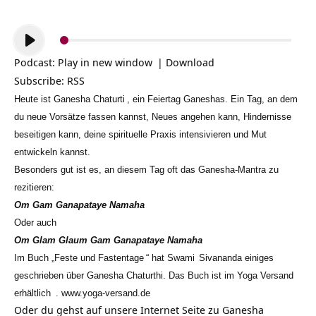
Audio-
Player
Podcast:
Play in new window
|
Download
Subscribe:
RSS
Heute ist
Ganesha Chaturti
, ein Feiertag Ganeshas. Ein Tag, an dem
du neue Vorsätze fassen kannst, Neues angehen kann, Hindernisse
beseitigen kann, deine spirituelle Praxis intensivieren und Mut
entwickeln kannst.
Besonders gut ist es, an diesem Tag oft das Ganesha-Mantra zu
rezitieren:
Om Gam Ganapataye Namaha
Oder auch
Om Glam Glaum Gam Ganapataye Namaha
Im Buch „
Feste und Fastentage
“ hat
Swami
Sivananda einiges
geschrieben über Ganesha Chaturthi. Das Buch ist im Yoga Versand
erhältlich
.
www.yoga-versand.de
Oder du gehst auf unsere Internet Seite zu
Ganesha