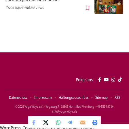
VOR 16 JAHREN
655 VIEWS
Folge uns
Datenschutz
Impressum
Haftungsausschluss
Sitemap
RSS
© 2026 Yoga Vidya e.V. · Yogaweg 7 · 32805 Horn‑Bad Meinberg · +49 5234 87‑0 ·
info@yoga‑vidya.de
WordPress Cookie Notice by Real Cookie Banner