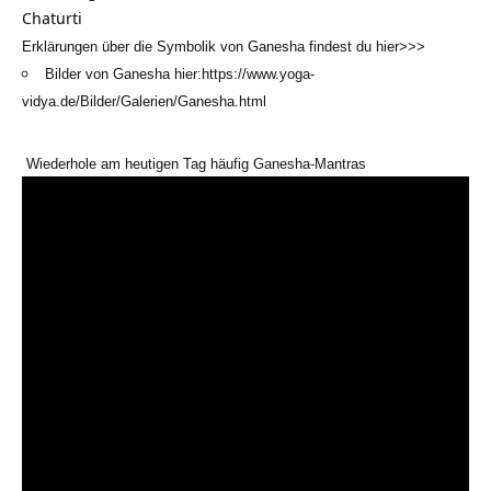
Chaturti
Erklärungen über die Symbolik von Ganesha findest du
hier>>>
Bilder von Ganesha hier:
https://www.yoga-
vidya.de/Bilder/Galerien/Ganesha.html
Wiederhole am heutigen Tag häufig Ganesha-Mantras