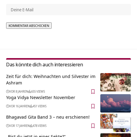
Alternative:
Das könnte dich auch interessieren
Zeit für dich: Weihnachten und Silvester im
Ashram
VOR 8 JAHREN
655 VIEWS
Yoga Vidya Newsletter November
VOR 16 JAHREN
451 VIEWS
Bhagavad Gita Band 3 – neu erschienen!
VOR 17 JAHREN
478 VIEWS
„Bist du jetzt in einer Sekte?“