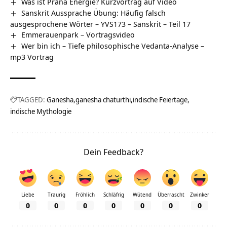
Was ist Prana Energie? Kurzvortrag auf Video
Sanskrit Aussprache Übung: Häufig falsch
ausgesprochene Wörter – YVS173 – Sanskrit – Teil 17
Emmerauenpark‏‎ – Vortragsvideo
Wer bin ich – Tiefe philosophische Vedanta-Analyse –
mp3 Vortrag
TAGGED:
Ganesha
ganesha chaturthi
indische Feiertage
indische Mythologie
Dein Feedback?
Liebe
Traurig
Fröhlich
Schläfrig
Wütend
Überrascht
Zwinker
0
0
0
0
0
0
0