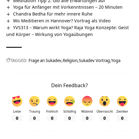
Meditation Tipp 2: Gib alle Erwartungen auf
Yoga für Anfänger mit Vorkenntnissen – 20 Minuten
Chandra Bedha für mehr innere Ruhe
Wo Meditieren in Hannover? Vortrag als Video
YVS313 – Warum wirkt Yoga? Raja Yoga Konzepte: Geist
und Körper – Wirkung von Yogaübungen
TAGGED:
Frage an Sukadev
Religion
Sukadev Vortrag
Yoga
Dein Feedback?
Liebe
Traurig
Fröhlich
Schläfrig
Wütend
Überrascht
Zwinker
0
0
0
0
0
0
0