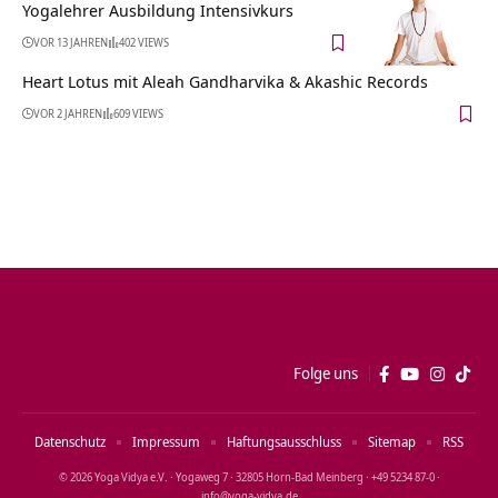
Yogalehrer Ausbildung Intensivkurs
VOR 13 JAHREN
402 VIEWS
Heart Lotus mit Aleah Gandharvika & Akashic Records
VOR 2 JAHREN
609 VIEWS
Folge uns
Datenschutz
Impressum
Haftungsausschluss
Sitemap
RSS
© 2026 Yoga Vidya e.V. · Yogaweg 7 · 32805 Horn‑Bad Meinberg · +49 5234 87‑0 ·
info@yoga‑vidya.de