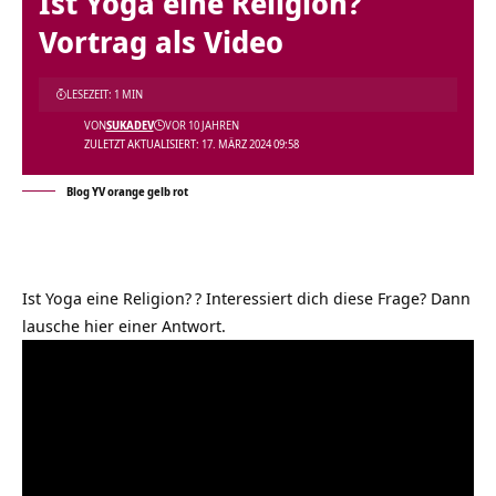
Ist Yoga eine Religion?
Vortrag als Video
LESEZEIT: 1 MIN
VON
SUKADEV
VOR 10 JAHREN
ZULETZT AKTUALISIERT: 17. MÄRZ 2024 09:58
Blog YV orange gelb rot
Ist Yoga eine Religion?
? Interessiert dich diese Frage? Dann
lausche hier einer Antwort.