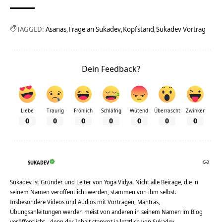
TAGGED:
Asanas
Frage an Sukadev
Kopfstand
Sukadev Vortrag
Dein Feedback?
Liebe
Traurig
Fröhlich
Schläfrig
Wütend
Überrascht
Zwinker
0
0
0
0
0
0
0
SUKADEV
Sukadev ist Gründer und Leiter von Yoga Vidya. Nicht alle Beiräge, die in
seinem Namen veröffentlicht werden, stammen von ihm selbst.
Insbesondere Videos und Audios mit Vorträgen, Mantras,
Übungsanleitungen werden meist von anderen in seinem Namen im Blog
veröffentlicht - denn der Inhalt stammt ja letztlich von Sukadev