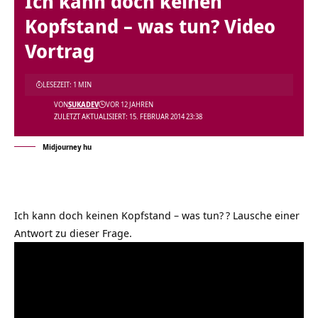
Ich kann doch keinen
Kopfstand – was tun? Video
Vortrag
LESEZEIT: 1 MIN
VON
SUKADEV
VOR 12 JAHREN
ZULETZT AKTUALISIERT: 15. FEBRUAR 2014 23:38
Midjourney hu
Ich kann doch keinen Kopfstand – was tun?
? Lausche einer
Antwort zu dieser Frage.