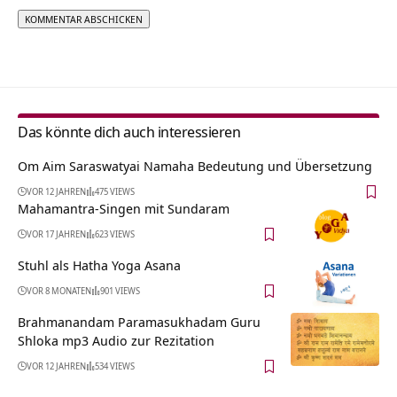
Alternative:
Das könnte dich auch interessieren
Om Aim Saraswatyai Namaha Bedeutung und Übersetzung
VOR 12 JAHREN
475 VIEWS
Mahamantra-Singen mit Sundaram
VOR 17 JAHREN
623 VIEWS
Stuhl als Hatha Yoga Asana
VOR 8 MONATEN
901 VIEWS
Brahmanandam Paramasukhadam Guru
Shloka mp3 Audio zur Rezitation
VOR 12 JAHREN
534 VIEWS