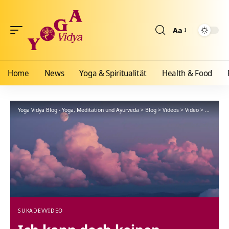
Aa
Größenänderun
Home
News
Yoga & Spiritualität
Health & Food
Yoga Vidya Blog - Yoga, Meditation und Ayurveda
>
Blog
>
Videos
>
Video
>
Ich kann 
SUKADEV
VIDEO