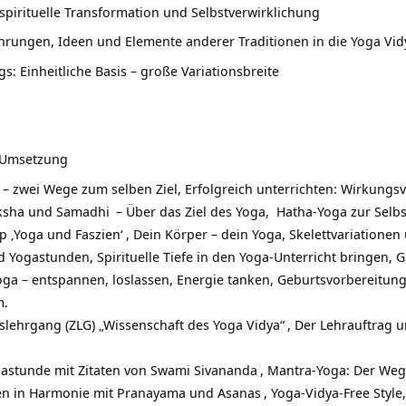
spirituelle Transformation und Selbstverwirklichung
ahrungen, Ideen und Elemente anderer Traditionen in die Yoga Vi
s: Einheitliche Basis – große Variationsbreite
e Umsetzung
– zwei Wege zum selben Ziel, Erfolgreich unterrichten: Wirkungsv
oksha und
Samadhi
– Über das Ziel des Yoga, Hatha-Yoga zur Selbst
op
‚Yoga und Faszien‘
, Dein Körper – dein Yoga, Skelettvariatione
Yogastunden, Spirituelle Tiefe in den Yoga-Unterricht bringen, Gan
oga
– entspannen, loslassen, Energie tanken, Geburtsvorbereitu
m.
tslehrgang (ZLG) „Wissenschaft des Yoga Vidya“
, Der Lehrauftrag 
astunde mit Zitaten von
Swami Sivananda
, Mantra-Yoga: Der Weg
en in Harmonie mit Pranayama und
Asanas
, Yoga-Vidya-Free Style