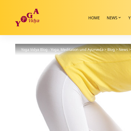
HOME
NEWS
Y
Yoga Vidya Blog - Yoga, Meditation und Ayurveda
>
Blog
>
News