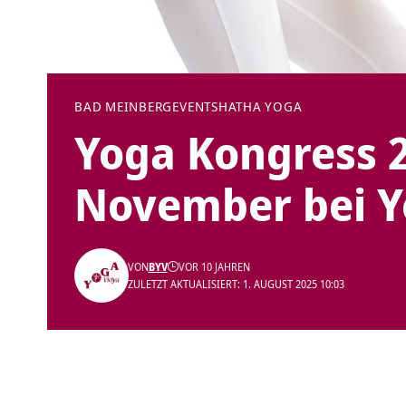
BAD MEINBERG
EVENTS
HATHA YOGA
Yoga Kongress 2
November bei Y
VON
BYV
VOR 10 JAHREN
ZULETZT AKTUALISIERT: 1. AUGUST 2025 10:03