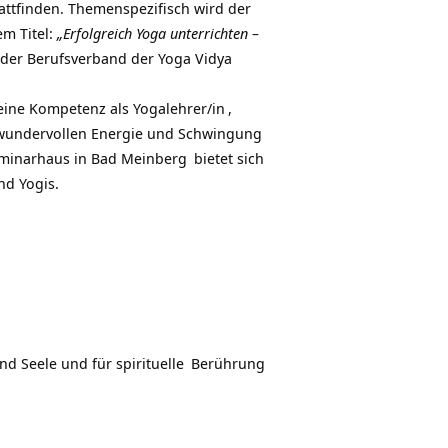
attfinden. Themenspezifisch wird der
em Titel:
„Erfolgreich Yoga unterrichten –
r der
Berufsverband der Yoga Vidya
deine Kompetenz als
Yogalehrer/in
,
 wundervollen Energie und Schwingung
minarhaus in
Bad Meinberg
bietet sich
nd Yogis.
und Seele und für
spirituelle
Berührung
.