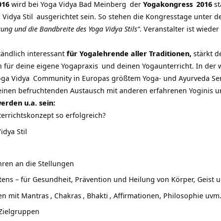
016
wird bei
Yoga Vidya Bad Meinberg
der
Yogakongress
2016
st
 Vidya Stil
ausgerichtet sein. So stehen die Kongresstage unter d
ung und die Bandbreite des Yoga Vidya Stils“
. Veranstalter ist wiede
tändlich interessant
für Yogalehrende aller Traditionen,
stärkt 
on für deine eigene
Yogapraxis
und deinen Yogaunterricht. In der
oga Vidya
Community in Europas größtem Yoga- und Ayurveda Se
einen befruchtenden Austausch mit anderen erfahrenen Yoginis u
rden u.a. sein:
errichtskonzept so erfolgreich?
idya Stil
ren an die Stellungen
htens – für Gesundheit, Prävention und Heilung von Körper, Geist 
en mit
Mantras
,
Chakras
,
Bhakti
, Affirmationen, Philosophie uvm
 Zielgruppen