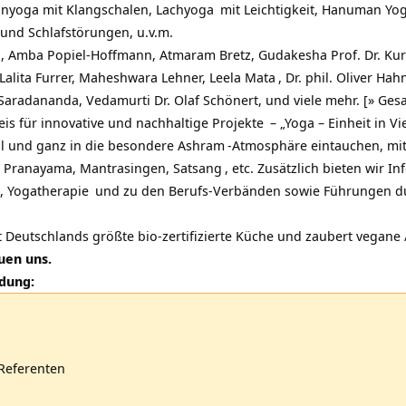
onyoga mit Klangschalen,
Lachyoga
mit Leichtigkeit,
Hanuman Yoga
und Schlafstörungen, u.v.m.
, Amba Popiel-Hoffmann, Atmaram Bretz, Gudakesha Prof. Dr. Ku
 Lalita Furrer, Maheshwara Lehner,
Leela Mata
, Dr. phil. Oliver Hah
radananda, Vedamurti Dr. Olaf Schönert, und viele mehr. [»
Gesa
eis für innovative und nachhaltige Projekte
– „Yoga – Einheit in Vie
ll und ganz in die besondere
Ashram
-Atmosphäre eintauchen, mit 
n, Pranayama, Mantrasingen,
Satsang
, etc. Zusätzlich bieten wir 
,
Yogatherapie
und zu den Berufs-Verbänden sowie Führungen d
t Deutschlands größte bio-zertifizierte Küche und zaubert vegane
euen uns.
ldung:
Referenten