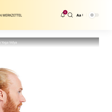
6
Aa
N MERKZETTEL
Größenänderung
i Yoga Vidya