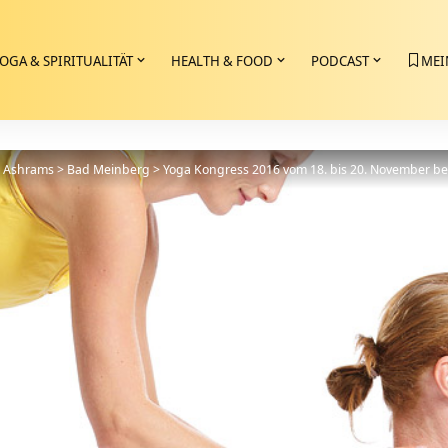
OGA & SPIRITUALITÄT
HEALTH & FOOD
PODCAST
MEI
>
Ashrams
>
Bad Meinberg
>
Yoga Kongress 2016 vom 18. bis 20. November be