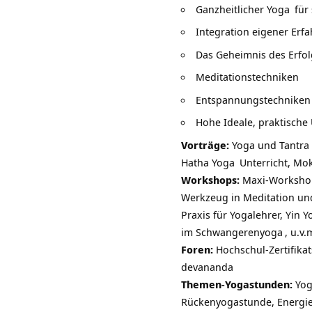
Ganzheitlicher Yoga
für 
Integration eigener Erf
Das Geheimnis des Erfolg
Meditationstechniken
Entspannungstechniken
Hohe Ideale, praktisch
Vorträge:
Yoga und
Tantra
Hatha Yoga
Unterricht, M
Workshops:
Maxi-Worksh
Werkzeug in Meditation und 
Praxis für Yogalehrer,
Yin Y
im
Schwangerenyoga
, u.v.
Foren:
Hochschul-Zertifika
devananda
Themen-Yogastunden:
Yog
Rückenyogastunde, Energi