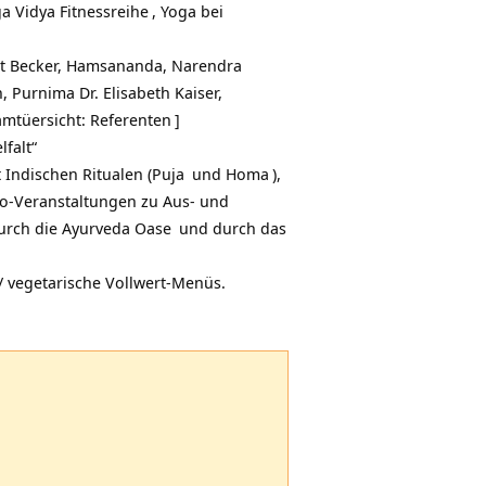
 Vidya Fitnessreihe
, Yoga bei
rt Becker, Hamsananda,
Narendra
n, Purnima Dr. Elisabeth Kaiser,
mtüersicht: Referenten
]
lfalt“
Indischen Ritualen (
Puja
und
Homa
),
Info-Veranstaltungen zu Aus- und
urch die
Ayurveda Oase
und durch das
 / vegetarische Vollwert-Menüs.