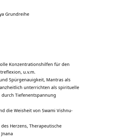
dya Grundreihe
olle Konzentrationshilfen für den
reflexion, u.v.m.
n und Spürgenauigkeit, Mantras als
zheitlich unterrichten als spirituelle
ng durch Tiefenentspannung
und die Weisheit von
Swami Vishnu-
 des Herzens, Therapeutische
,
Jnana