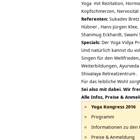
Yoga
mit Rezitation, Horm
Kopfschmerzen, Nervosität 
Referenten:
Sukadev Bretz
Hübner
, Hans-Jürgen Klee,
Shanmug Eckhardt, Swami Sa
Specials:
Der
Yoga Vidya Pr
Und natürlich kannst du vo
Singen für den Weltfriede
Weiterbildungen,
Ayurveda
Shivalaya Retreatzentrum
.
Für das leibliche Wohl sorg
Sei also mit dabei. Wir fr
Alle Infos, Preise & Anme
Yoga Kongress 2016
Programm
Informationen zu den 
Preise & Anmeldung