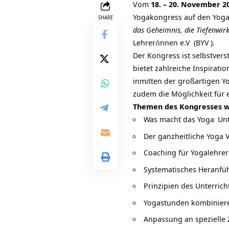
Vom
18. – 20. November 2
Yogakongress auf den
Yoga
SHARE
das Geheimnis, die Tiefenwirk
Lehrer/innen e.V
(
BYV
).
Der Kongress ist selbstvers
bietet zahlreiche Inspirati
inmitten der großartigen
Y
zudem die Möglichkeit für 
Themen des Kongresses we
Was macht das
Yoga
Unt
Der ganzheitliche
Yoga V
Coaching für
Yogalehrer
Systematisches Heranfüh
Prinzipien des Unterric
Yogastunden kombinier
Anpassung an spezielle