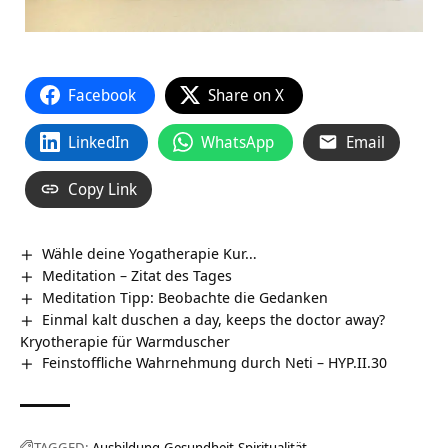
Facebook
Share on X
LinkedIn
WhatsApp
Email
Copy Link
Wähle deine Yogatherapie Kur…
Meditation – Zitat des Tages
Meditation Tipp: Beobachte die Gedanken
Einmal kalt duschen a day, keeps the doctor away?
Kryotherapie für Warmduscher
Feinstoffliche Wahrnehmung durch Neti – HYP.II.30
TAGGED:
Ausbildung
Gesundheit
Spiritualität