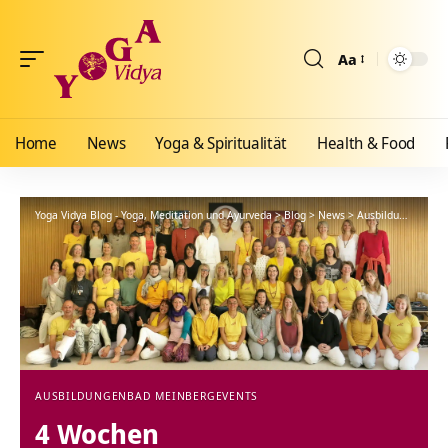
Aa
Größenänderun
Home
News
Yoga & Spiritualität
Health & Food
Yoga Vidya Blog - Yoga, Meditation und Ayurveda
>
Blog
>
News
>
Ausbildungen
>
4 
AUSBILDUNGEN
BAD MEINBERG
EVENTS
4 Wochen