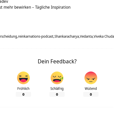
kadev
t mehr bewirken – Tägliche Inspiration
erscheidung
reinkarnations-podcast
Shankaracharya
Vedanta
Viveka Chud
Dein Feedback?
Fröhlich
Schläfrig
Wütend
0
0
0