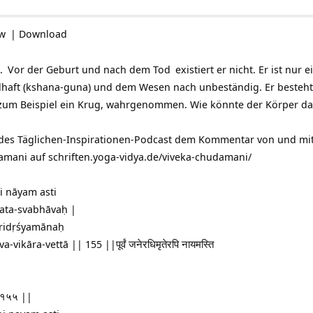
ow
|
Download
5.
Vor der Geburt und nach dem
Tod
existiert er nicht. Er ist nur
haft (kshana-guna) und dem Wesen nach unbeständig. Er besteht 
 zum Beispiel ein Krug, wahrgenommen. Wie könnte der Körper da
 des Täglichen-Inspirationen-Podcast dem Kommentar von und mi
damani auf
schriften.yoga-vidya.de/viveka-chudamani/
i nāyam asti
yata-svabhāvaḥ |
aridṛśyamānaḥ
kāra-vettā || 155 ||पूर्वं जनेरधिमृतेरपि नायमस्ति
|| १५५ ||