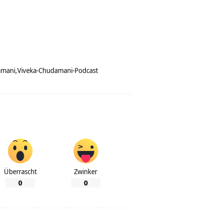
amani
Viveka-Chudamani-Podcast
Überrascht
Zwinker
0
0