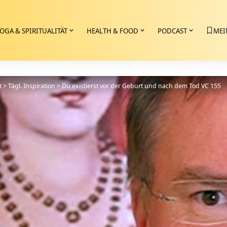
OGA & SPIRITUALITÄT
HEALTH & FOOD
PODCAST
MEI
t
>
Tägl. Inspiration
>
Du existierst vor der Geburt und nach dem Tod VC 155