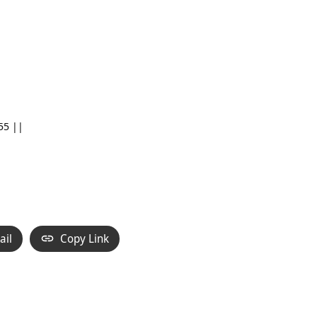
55 ||
ail
Copy Link