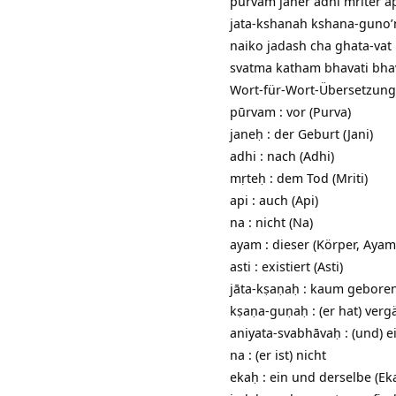
purvam janer adhi mriter a
jata-kshanah kshana-guno’
naiko jadash cha ghata-va
svatma katham bhavati bhav
Wort-für-Wort-Übersetzung
pūrvam : vor (Purva)
janeḥ : der Geburt (Jani)
adhi : nach (Adhi)
mṛteḥ : dem Tod (Mriti)
api : auch (Api)
na : nicht (Na)
ayam : dieser (Körper, Ayam
asti : existiert (Asti)
jāta-kṣaṇaḥ : kaum geboren
kṣaṇa-guṇaḥ : (er hat) ver
aniyata-svabhāvaḥ : (und) 
na : (er ist) nicht
ekaḥ : ein und derselbe (Ek