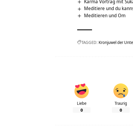
Karma Vortrag mit Su
Meditiere und du kanns
Meditieren und Om
TAGGED:
Kronjuwel der Unt
Liebe
Traurig
0
0