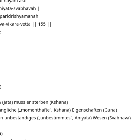
pi nayam asti
niyata-svabhavah |
t paridrishyamanah
a-vikara-vetta || 155 ||
:
)
 (Jata) muss er sterben (Kshana)
gängliche („momenthafte“, Kshana) Eigenschaften (Guna)
ein unbeständiges („unbestimmtes“, Aniyata) Wesen (Svabhava)
a)