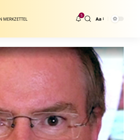
5
Aa
N MERKZETTEL
Größenänderung