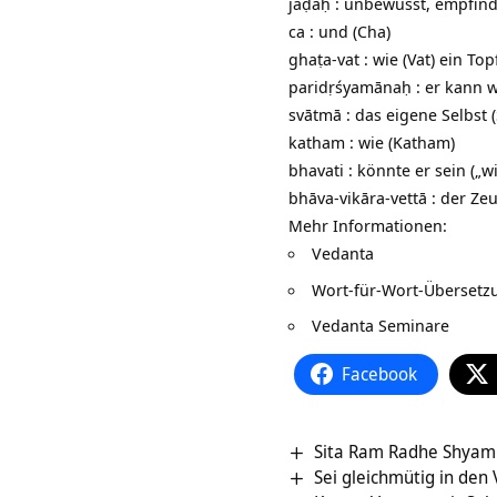
jaḍaḥ : unbewusst, empfind
ca : und (Cha)
ghaṭa-vat : wie (Vat) ein Top
paridṛśyamānaḥ : er kann 
svātmā : das eigene Selbst 
katham : wie (Katham)
bhavati : könnte er sein („w
bhāva-vikāra-vettā : der Zeu
Mehr Informationen:
Vedanta
Wort-für-Wort-Überset
Vedanta Seminare
Facebook
Sita Ram Radhe Shyam 
Sei gleichmütig in den