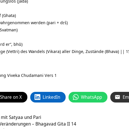
ungslos (Jada)
f (Ghata)
wahrgenommen werden (pari + dṛś)
(Svatman)
ird er“, bhū)
ge (Vettri) des Wandels (Vikara) aller Dinge, Zustände (Bhava) || 1
zung
Viveka Chudamani Vers 1
Share on X
LinkedIn
WhatsApp
Em
mit Satyaa und Pari
 Veränderungen – Bhagavad Gita II 14