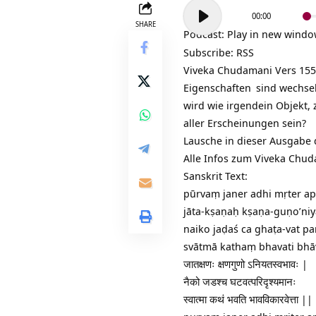
Audio-
00:00
Player
SHARE
Podcast:
Play in new wind
Subscribe:
RSS
Viveka Chudamani Vers 15
Eigenschaften
sind wechsel
wird wie irgendein Objekt,
aller Erscheinungen sein?
Lausche in dieser Ausgabe
Alle Infos zum Viveka Chu
Sanskrit Text:
pūrvaṃ janer adhi mṛter ap
jāta-kṣaṇaḥ kṣaṇa-guṇo’ni
naiko jaḍaś ca ghaṭa-vat p
svātmā kathaṃ bhavati bhāva-vi
जातक्षणः क्षणगुणो ऽनियतस्वभावः |
नैको जडश्च घटवत्परिदृश्यमानः
स्वात्मा कथं भवति भावविकारवेत्ता 