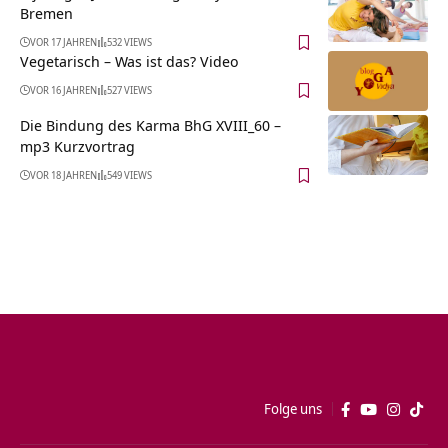
Bremen
VOR 17 JAHREN
532 VIEWS
Vegetarisch – Was ist das? Video
VOR 16 JAHREN
527 VIEWS
Die Bindung des Karma BhG XVIII_60 –
mp3 Kurzvortrag
VOR 18 JAHREN
549 VIEWS
Folge uns