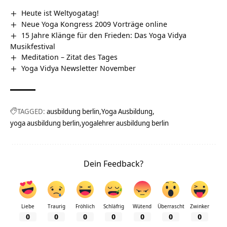
Heute ist Weltyogatag!
Neue Yoga Kongress 2009 Vorträge online
15 Jahre Klänge für den Frieden: Das Yoga Vidya
Musikfestival
Meditation – Zitat des Tages
Yoga Vidya Newsletter November
TAGGED:
ausbildung berlin
Yoga Ausbildung
yoga ausbildung berlin
yogalehrer ausbildung berlin
Dein Feedback?
Liebe
Traurig
Fröhlich
Schläfrig
Wütend
Überrascht
Zwinker
0
0
0
0
0
0
0