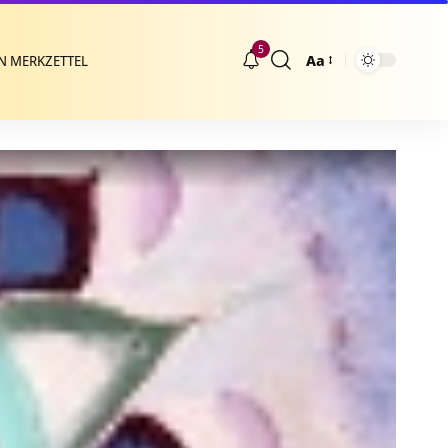
5
Aa
N MERKZETTEL
Größenänderung