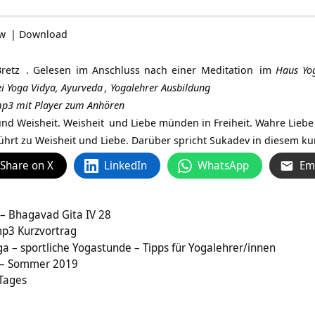
ow
|
Download
retz
. Gelesen im Anschluss nach einer
Meditation
im
Haus Yo
i Yoga Vidya,
Ayurveda
,
Yogalehrer Ausbildung
 mp3 mit Player zum Anhören
nd Weisheit.
Weisheit
und Liebe münden in Freiheit. Wahre Liebe 
t führt zu Weisheit und Liebe. Darüber spricht Sukadev in diesem k
Share on X
LinkedIn
WhatsApp
Em
– Bhagavad Gita IV 28
mp3 Kurzvortrag
 – sportliche Yogastunde – Tipps für Yogalehrer/innen
 – Sommer 2019
 Tages