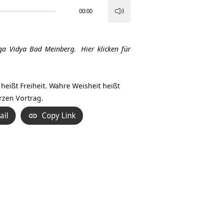
00:00
Pfeiltasten
Hoch/Runter
benutzen,
ga Vidya Bad Meinberg.
Hier klicken für
um
die
Lautstärke
heißt Freiheit. Wahre Weisheit heißt
zu
urzen Vortrag.
regeln.
ail
Copy Link