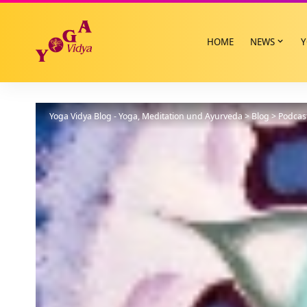
HOME
NEWS
Y
Yoga Vidya Blog - Yoga, Meditation und Ayurveda
>
Blog
>
Podcas