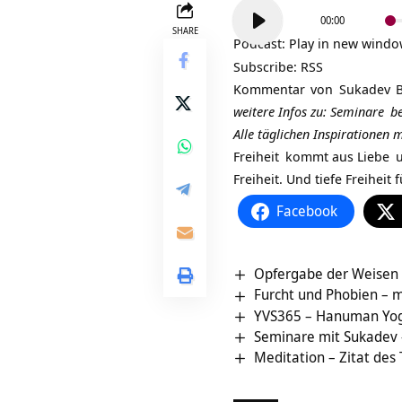
Audio-
00:00
Player
SHARE
Podcast:
Play in new wind
Subscribe:
RSS
Kommentar von
Sukadev B
weitere Infos zu:
Seminare
be
Alle täglichen Inspirationen
Freiheit
kommt aus
Liebe
u
Freiheit. Und tiefe Freihei
Facebook
Opfergabe der Weisen 
Furcht und Phobien – 
YVS365 – Hanuman Yoga
Seminare mit Sukadev
Meditation – Zitat des