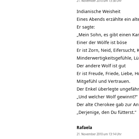
21. November 2010 um 13:38 Uhr
Indianische Weisheit
Eines Abends erzählte ein al
Er sagte:
„Mein Sohn, es gibt einen Ka
Einer der Wölfe ist böse
Er ist Zorn, Neid, Eifersucht
Minderwertigkeitsgefühle, Lü
Der andere Wolf ist gut
Er ist Freude, Friede, Liebe,
Mitgefühl und Vertrauen.
Der Enkel überlegte ungefähr
„Und welcher Wolf gewinnt?“
Der alte Cherokee gab zur An
„Derjenige, den Du fütterst.“
Rafaela
21. November 2010 um 13:14 Uhr