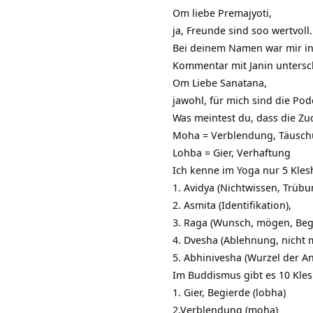
Om liebe Premajyoti,
ja, Freunde sind soo wertvoll.
Bei deinem Namen war mir in
Kommentar mit Janin unterschr
Om Liebe Sanatana,
jawohl, für mich sind die Pod
Was meintest du, dass die Zu
Moha = Verblendung, Täusch
Lohba = Gier, Verhaftung
Ich kenne im Yoga nur 5 Kles
1. Avidya (Nichtwissen, Trü
2. Asmita (Identifikation),
3. Raga (Wunsch, mögen, Beg
4. Dvesha (Ablehnung, nicht 
5. Abhinivesha (Wurzel der An
Im Buddismus gibt es 10 Kles
1. Gier, Begierde (lobha)
2.Verblendung (moha)