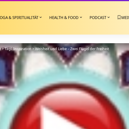
OGA & SPIRITUALITÄT
HEALTH & FOOD
PODCAST
MEI
t
>
Tägl. Inspiration
>
Weisheit und Liebe – Zwei Flügel der Freiheit