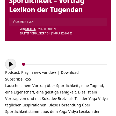
Sportlichkeit – Vortrag
Lexikon der Tugenden
LESEZEIT: 1 MIN
VON
RAFAELA
VOR 10 JAHREN
ZULETZT AKTUALISIERT: 31. JANUAR 2026 09:50
Audio-
Player
Podcast:
Play in new window
|
Download
Subscribe:
RSS
Lausche einem Vortrag über
Sportlichkeit
, eine Tugend,
eine Eigenschaft, eine geistige Fähigkeit. Dies ist ein
Vortrag von und mit
Sukadev Bretz
als Teil der
Yoga Vidya
täglichen Inspirationen
. Diese Hörsendung über
Sportlichkeit stammt aus dem Yoga Vidya Lexikon der