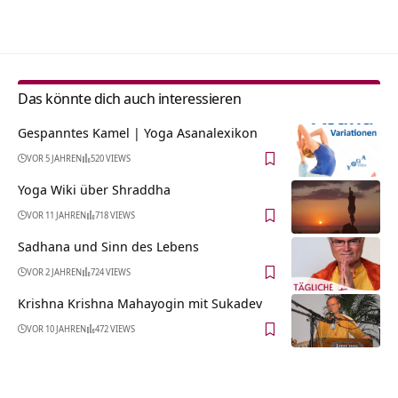
Alternative:
Das könnte dich auch interessieren
Gespanntes Kamel | Yoga Asanalexikon
VOR 5 JAHREN
520 VIEWS
Yoga Wiki über Shraddha
VOR 11 JAHREN
718 VIEWS
Sadhana und Sinn des Lebens
VOR 2 JAHREN
724 VIEWS
Krishna Krishna Mahayogin mit Sukadev
VOR 10 JAHREN
472 VIEWS