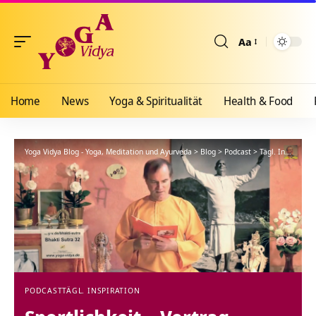
Aa
Größenänderun
Home
News
Yoga & Spiritualität
Health & Food
Yoga Vidya Blog - Yoga, Meditation und Ayurveda
>
Blog
>
Podcast
>
Tägl. Inspiration
PODCAST
TÄGL. INSPIRATION