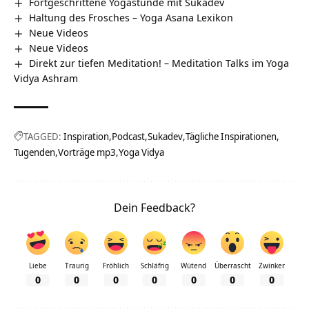
Fortgeschrittene Yogastunde mit Sukadev
Haltung des Frosches – Yoga Asana Lexikon
Neue Videos
Neue Videos
Direkt zur tiefen Meditation! – Meditation Talks im Yoga
Vidya Ashram
TAGGED:
Inspiration
Podcast
Sukadev
Tägliche Inspirationen
Tugenden
Vorträge mp3
Yoga Vidya
Dein Feedback?
Liebe
Traurig
Fröhlich
Schläfrig
Wütend
Überrascht
Zwinker
0
0
0
0
0
0
0