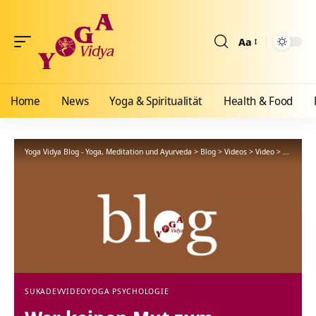
Aa
Größenänderun
Home
News
Yoga & Spiritualität
Health & Food
Yoga Vidya Blog - Yoga, Meditation und Ayurveda
>
Blog
>
Videos
>
Video
>
Wer kein
SUKADEV
VIDEO
YOGA PSYCHOLOGIE