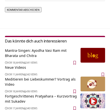
Alternative:
Das könnte dich auch interessieren
Mantra-Singen: Ayodha Vasi Ram mit
Bharata und Chitra
VOR 18 JAHREN
541 VIEWS
Neue Videos
VOR 11 JAHREN
542 VIEWS
Meditieren bei Liebeskummer? Vortrag als
Video
VOR 18 JAHREN
436 VIEWS
Fortgeschrittenes Pratyahara – Kurzvortrag
mit Sukadev
VOR 17 JAHREN
540 VIEWS