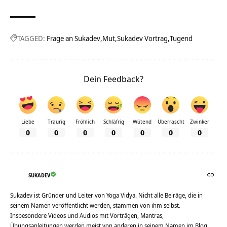
TAGGED:
Frage an Sukadev
Mut
Sukadev Vortrag
Tugend
Dein Feedback?
Liebe
Traurig
Fröhlich
Schläfrig
Wütend
Überrascht
Zwinker
0
0
0
0
0
0
0
SUKADEV
Sukadev ist Gründer und Leiter von Yoga Vidya. Nicht alle Beiräge, die in
seinem Namen veröffentlicht werden, stammen von ihm selbst.
Insbesondere Videos und Audios mit Vorträgen, Mantras,
Übungsanleitungen werden meist von anderen in seinem Namen im Blog