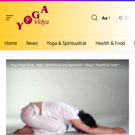
Aa
Größenänderun
Home
News
Yoga & Spiritualität
Health & Food
Yoga Vidya Blog - Yoga, Meditation und Ayurveda
>
Blog
>
Health & Food
>
Yogathera