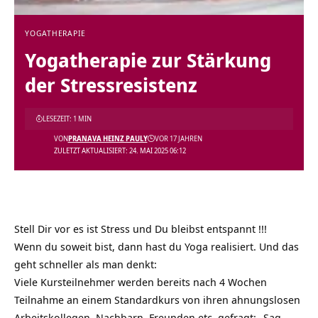
YOGATHERAPIE
Yogatherapie zur Stärkung
der Stressresistenz
LESEZEIT: 1 MIN
VON
PRANAVA HEINZ PAULY
VOR 17 JAHREN
ZULETZT AKTUALISIERT: 24. MAI 2025 06:12
Stell Dir vor es ist Stress und Du bleibst entspannt !!!
Wenn du soweit bist, dann hast du Yoga realisiert. Und das
geht schneller als man denkt:
Viele Kursteilnehmer werden bereits nach 4 Wochen
Teilnahme an einem Standardkurs von ihren ahnungslosen
Arbeitskollegen, Nachbarn, Freunden etc. gefragt: „Sag