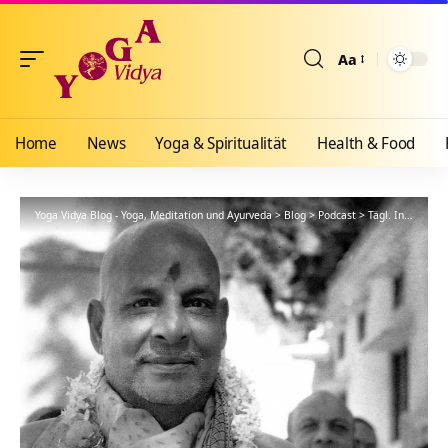
Aa
Größenänderun
Home
News
Yoga & Spiritualität
Health & Food
Yoga Vidya Blog - Yoga, Meditation und Ayurveda
>
Blog
>
Podcast
>
Tägl. Inspiration