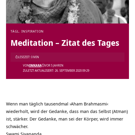
TÄGL. INSPIRATION
Meditation – Zitat des Tages
LESEZEIT: 0 MIN
VON
OMKARA
VOR 5 JAHREN
ZULETZT AKTUALISIERT: 26. SEPTEMBER 2020 09:29
Wenn man täglich tausendmal ›Aham Brahmasmi‹
wiederholt, wird der Gedanke, dass man das Selbst (Atman)
ist, stärker. Der Gedanke, man sei der Körper, wird immer
schwächer.
Swami Sivananda