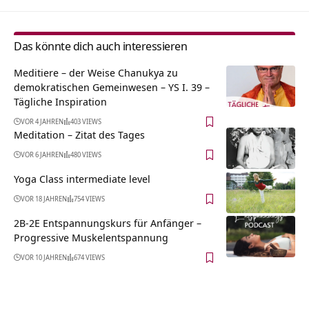
Das könnte dich auch interessieren
Meditiere – der Weise Chanukya zu
demokratischen Gemeinwesen – YS I. 39 –
Tägliche Inspiration
VOR 4 JAHREN
403 VIEWS
Meditation – Zitat des Tages
VOR 6 JAHREN
480 VIEWS
Yoga Class intermediate level
VOR 18 JAHREN
754 VIEWS
2B-2E Entspannungskurs für Anfänger –
Progressive Muskelentspannung
VOR 10 JAHREN
674 VIEWS