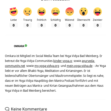
Liebe
Traurig
Fröhlich
Schläfrig
Wütend
Überrascht
Zwinker
0
0
0
0
0
0
0
OMKARA
Omkara ist Mitglied im Social Media Team bei Yoga Vidya Bad Meinberg. Er
betreut die Yoga Vidya Communities
kinder-yoga.cc
sowie
ayurveda-
community.net
sowie
my.yoga-vidya.org
und
mein.yoga-vidya.de
- An Yoga
liebt er vor allem Bhakti-Yoga, Meditation und Kirtansingen. Er ist
leidenschaftlicher Obertonsänger und Maultrommelspieler. So liegt es nahe,
dass er im Yoga Vidya Hauptblog den Mantra Podcast fortführt und mit
neuen Beiträgen aus Mantra- und Kirtan Gesangsaufnahmen aus dem Haus
Yoga Vidya in Bad Meinberg bereichert.
Keine Kommentare