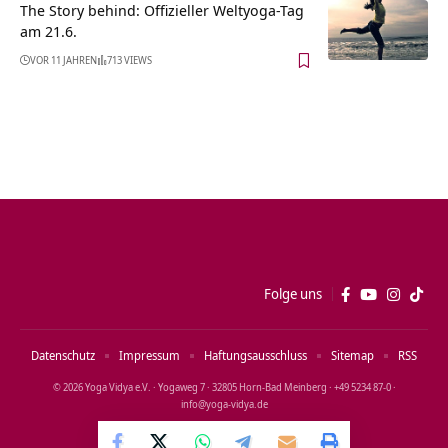
The Story behind: Offizieller Weltyoga-Tag
am 21.6.
VOR 11 JAHREN
713 VIEWS
Folge uns
Datenschutz
Impressum
Haftungsausschluss
Sitemap
RSS
© 2026 Yoga Vidya e.V. · Yogaweg 7 · 32805 Horn‑Bad Meinberg · +49 5234 87‑0 ·
info@yoga‑vidya.de