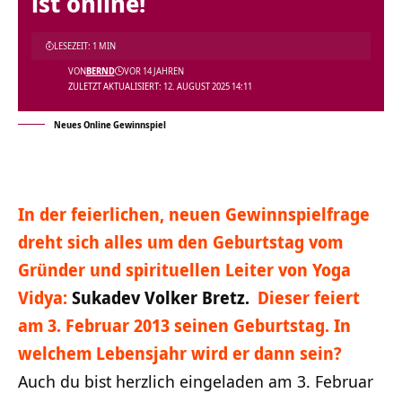
ist online!
LESEZEIT: 1 MIN
VON
BERND
VOR 14 JAHREN
ZULETZT AKTUALISIERT: 12. AUGUST 2025 14:11
Neues Online Gewinnspiel
In der feierlichen, neuen Gewinnspielfrage
dreht sich alles um den Geburtstag vom
Gründer und spirituellen Leiter von Yoga
Vidya:
Sukadev Volker Bretz.
Dieser feiert
am 3. Februar 2013 seinen Geburtstag. In
welchem Lebensjahr wird er dann sein?
Auch du bist herzlich eingeladen am 3. Februar