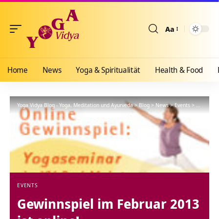
Aa
Größenänderun
Home
News
Yoga & Spiritualität
Health & Food
Yoga Vidya Blog - Yoga, Meditation und Ayurveda
>
Blog
>
News
>
Events
>
Gewinnspi
EVENTS
Gewinnspiel im Februar 2013