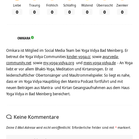
Liebe
Traurig
Fröhlich
Schläfrig
Wütend
Überrascht
Zwinker
0
0
0
0
0
0
0
OMKARA
Omkara ist Mitglied im Social Media Team bei Yoga Vidya Bad Meinberg. Er
betreut die Yoga Vidya Communities
kinder-yoga.cc
sowie
ayurveda-
community.net
sowie
my.yoga-vidya.org
und
mein.yoga-vidya.de
- An Yoga
liebt er vor allem Bhakti-Yoga, Meditation und Kirtansingen. Er ist
leidenschaftlicher Obertonsänger und Maultrommelspieler. So liegt es nahe,
dass er im Yoga Vidya Hauptblog den Mantra Podcast fortführt und mit
neuen Beiträgen aus Mantra- und Kirtan Gesangsaufnahmen aus dem Haus
Yoga Vidya in Bad Meinberg bereichert.
Keine Kommentare
Deine E-Mail-Adresse wird nicht veröffentlicht.
Erforderliche Felder sind mit
*
markiert.