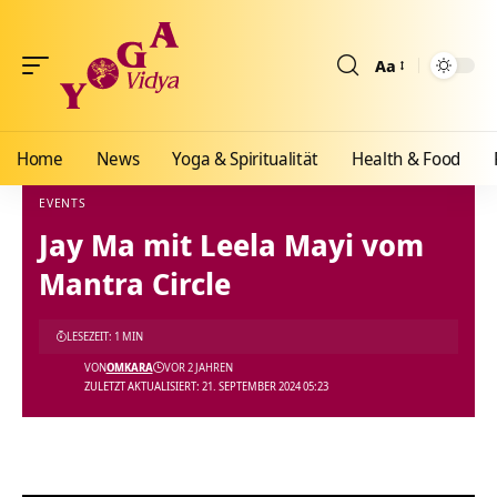
Aa
Größenänderun
Home
News
Yoga & Spiritualität
Health & Food
EVENTS
Jay Ma mit Leela Mayi vom
Yoga Vidya Blog - Yoga, Meditation und Ayurveda
>
Blog
>
News
>
Events
>
Jay Ma mit Leela Mayi vom Mantra Circle
Mantra Circle
LESEZEIT: 1 MIN
VON
OMKARA
VOR 2 JAHREN
ZULETZT AKTUALISIERT: 21. SEPTEMBER 2024 05:23