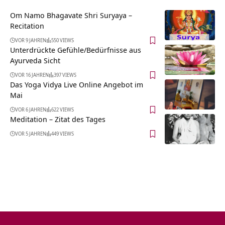
Om Namo Bhagavate Shri Suryaya –
Recitation
VOR 9 JAHREN
550 VIEWS
Unterdrückte Gefühle/Bedürfnisse aus
Ayurveda Sicht
VOR 16 JAHREN
397 VIEWS
Das Yoga Vidya Live Online Angebot im
Mai
VOR 6 JAHREN
622 VIEWS
Meditation – Zitat des Tages
VOR 5 JAHREN
449 VIEWS