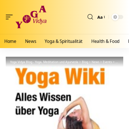
Aa
Größenänderun
Home
News
Yoga & Spiritualität
Health & Food
Yoga Vidya Blog - Yoga, Meditation und Ayurveda
>
Blog
>
News
>
Events
>
Yoga Wiki