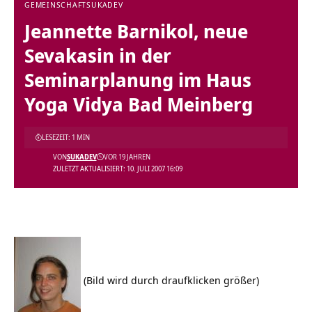
GEMEINSCHAFT
SUKADEV
Jeannette Barnikol, neue
Sevakasin in der
Seminarplanung im Haus
Yoga Vidya Bad Meinberg
LESEZEIT: 1 MIN
VON
SUKADEV
VOR 19 JAHREN
ZULETZT AKTUALISIERT: 10. JULI 2007 16:09
(Bild wird durch draufklicken größer)