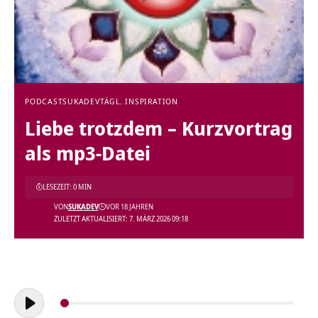
PODCAST
SUKADEV
TÄGL. INSPIRATION
Liebe trotzdem – Kurzvortrag
als mp3-Datei
LESEZEIT: 0 MIN
VON
SUKADEV
VOR 18 JAHREN
ZULETZT AKTUALISIERT: 7. MÄRZ 2026 09:18
Audio-
Player