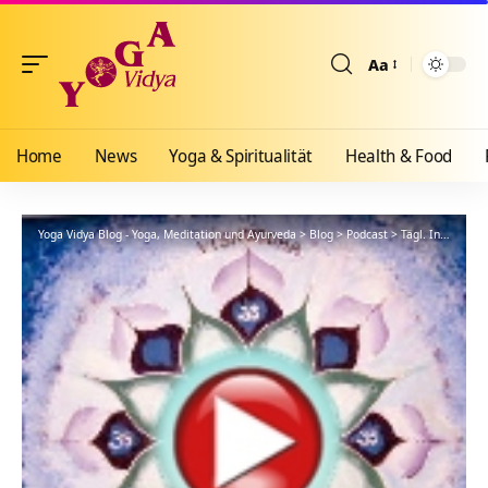
Aa
Größenänderun
Home
News
Yoga & Spiritualität
Health & Food
Yoga Vidya Blog - Yoga, Meditation und Ayurveda
>
Blog
>
Podcast
>
Tägl. Inspiration