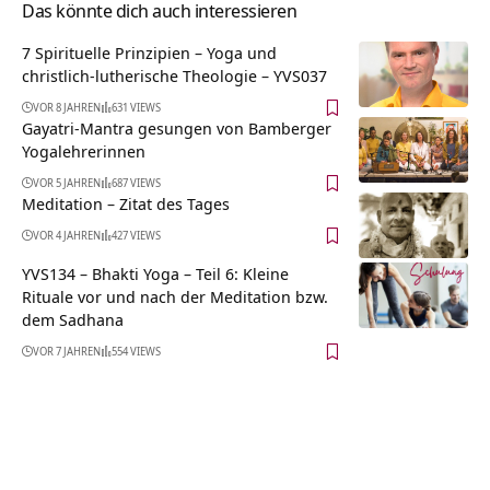
Das könnte dich auch interessieren
7 Spirituelle Prinzipien – Yoga und
christlich-lutherische Theologie – YVS037
VOR 8 JAHREN
631 VIEWS
Gayatri-Mantra gesungen von Bamberger
Yogalehrerinnen
VOR 5 JAHREN
687 VIEWS
Meditation – Zitat des Tages
VOR 4 JAHREN
427 VIEWS
YVS134 – Bhakti Yoga – Teil 6: Kleine
Rituale vor und nach der Meditation bzw.
dem Sadhana
VOR 7 JAHREN
554 VIEWS