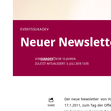
EVENTS
SUKADEV
Neuer Newslett
VON
SUKADEV
VOR 16 JAHREN
ZULETZT AKTUALISIERT: 3. JULI 2018 13:05
Der neue
Newsletter
von
Y
17.1.2011, zum Tag der Offe
SHARE