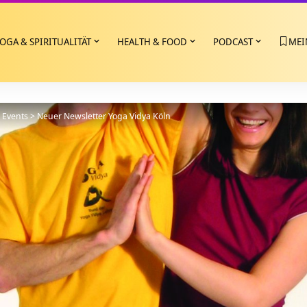
OGA & SPIRITUALITÄT
HEALTH & FOOD
PODCAST
MEI
>
Events
>
Neuer Newsletter Yoga Vidya Köln