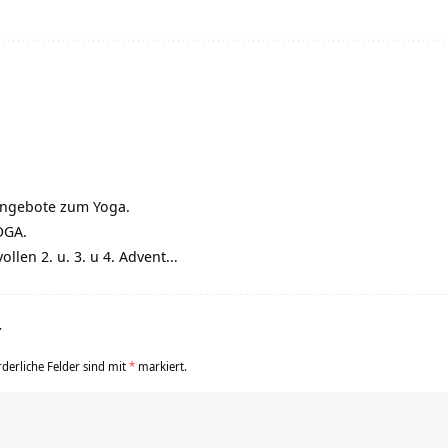
 Angebote zum Yoga.
OGA.
ollen 2. u. 3. u 4. Advent…
r
rderliche Felder sind mit
*
markiert.