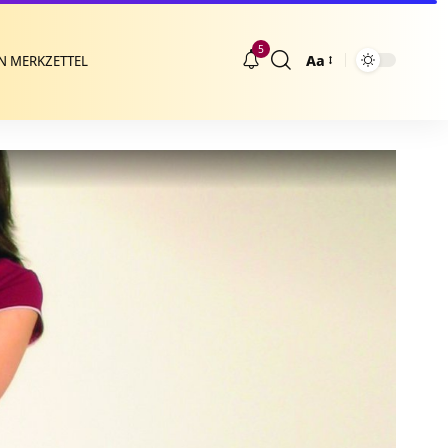
5
Aa
N MERKZETTEL
Größenänderung