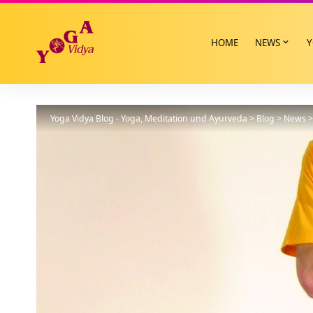
HOME
NEWS
Y
Yoga Vidya Blog - Yoga, Meditation und Ayurveda
>
Blog
>
News