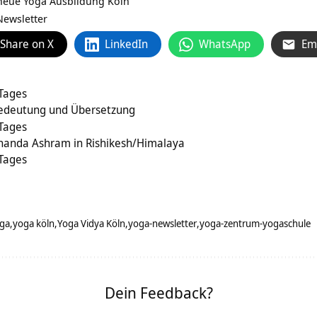
 neue
Yoga Ausbildung Köln
Newsletter
Share on X
LinkedIn
WhatsApp
Em
 Tages
Bedeutung und Übersetzung
 Tages
ananda Ashram in Rishikesh/Himalaya
 Tages
ga
yoga köln
Yoga Vidya Köln
yoga-newsletter
yoga-zentrum-yogaschule
Dein Feedback?