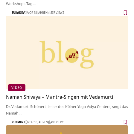
Workshops Tag…
SUKADEV
VOR 18 JAHREN
537 VIEWS
VIDEO
Namah Shivaya – Mantra-Singen mit Vedamurti
Dr. Vedamurti Schönert, Leiter des Kölner Yoga Vidya Centers, singt das
Namah…
RUKMINI
VOR 18 JAHREN
498 VIEWS