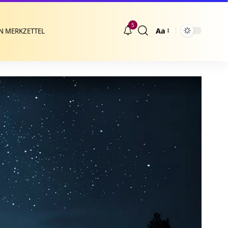
5
Aa
N MERKZETTEL
Größenänderung