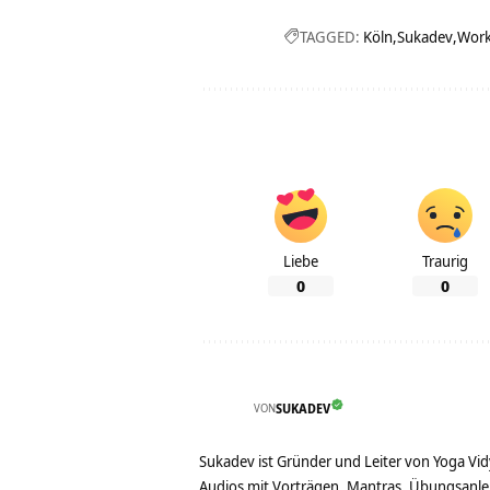
TAGGED:
Köln
Sukadev
Wor
Liebe
Traurig
0
0
VON
SUKADEV
Sukadev ist Gründer und Leiter von Yoga Vid
Audios mit Vorträgen, Mantras, Übungsanlei