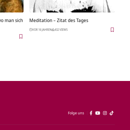
wo man sich
Meditation – Zitat des Tages
VOR 16 JAHREN
432 VIEWS
Folge uns