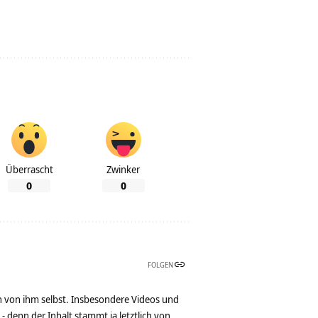
Überrascht
Zwinker
0
0
FOLGEN
n von ihm selbst. Insbesondere Videos und
denn der Inhalt stammt ja letztlich von