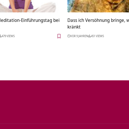
editation-Einführungstag bei
Dass ich Versöhnung bringe, 
kränkt
479 VIEWS
VOR 9 JAHREN
451 VIEWS