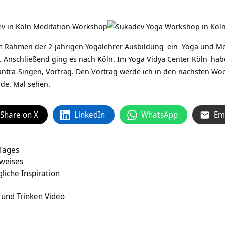
im Rahmen der 2-jährigen
Yogalehrer Ausbildung
ein
Yoga und Me
 Anschließend ging es nach Köln. Im
Yoga Vidya Center Köln
habe
ntra-Singen, Vortrag. Den Vortrag werde ich in den nächsten Woc
nde. Mal sehen.
Share on X
LinkedIn
WhatsApp
Em
 Tages
eweises
liche Inspiration
g
 und Trinken Video