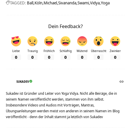
TAGGED:
Ball
Köln
Michael
Sivananda
Swami
Vidya
Yoga
Dein Feedback?
Liebe
Traurig
Fröhlich
Schläfrig
Wütend
Überrascht
Zwinker
0
0
0
0
0
0
0
SUKADEV
Sukadev ist Gründer und Leiter von Yoga Vidya. Nicht alle Beiräge, die in
seinem Namen veröffentlicht werden, stammen von ihm selbst.
Insbesondere Videos und Audios mit Vorträgen, Mantras,
Übungsanleitungen werden meist von anderen in seinem Namen im Blog
veröffentlicht - denn der Inhalt stammt ja letztlich von Sukadev