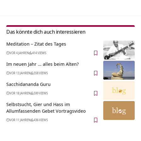
Das könnte dich auch interessieren
Meditation – Zitat des Tages
VOR 4 JAHREN
414 VIEWS
Im neuen Jahr … alles beim Alten?
VOR 13 JAHREN
558 VIEWS
Sacchidananda Guru
VOR 18 JAHREN
599 VIEWS
Selbstsucht, Gier und Hass im
Allumfassenden Gebet Vortragsvideo
VOR 11 JAHREN
436 VIEWS