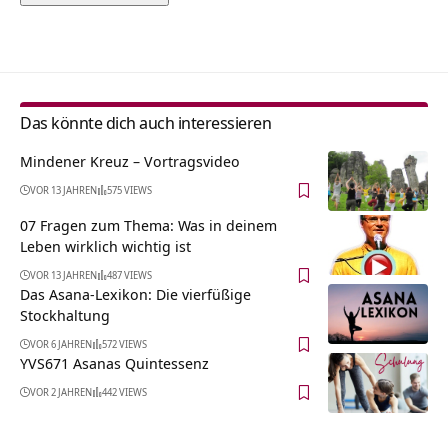
Alternative:
Das könnte dich auch interessieren
Mindener Kreuz‏‎ – Vortragsvideo
VOR 13 JAHREN
575 VIEWS
07 Fragen zum Thema: Was in deinem
Leben wirklich wichtig ist
VOR 13 JAHREN
487 VIEWS
Das Asana-Lexikon: Die vierfüßige
Stockhaltung
VOR 6 JAHREN
572 VIEWS
YVS671 Asanas Quintessenz
VOR 2 JAHREN
442 VIEWS