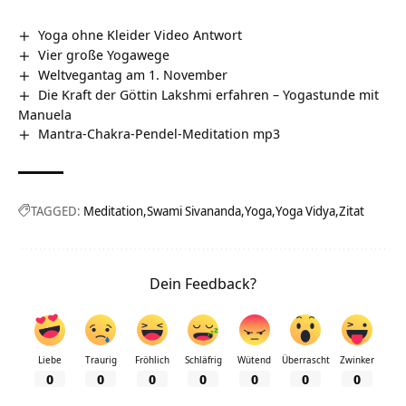
Yoga ohne Kleider Video Antwort
Vier große Yogawege
Weltvegantag am 1. November
Die Kraft der Göttin Lakshmi erfahren – Yogastunde mit
Manuela
Mantra-Chakra-Pendel-Meditation mp3
TAGGED:
Meditation
Swami Sivananda
Yoga
Yoga Vidya
Zitat
Dein Feedback?
Liebe
Traurig
Fröhlich
Schläfrig
Wütend
Überrascht
Zwinker
0
0
0
0
0
0
0