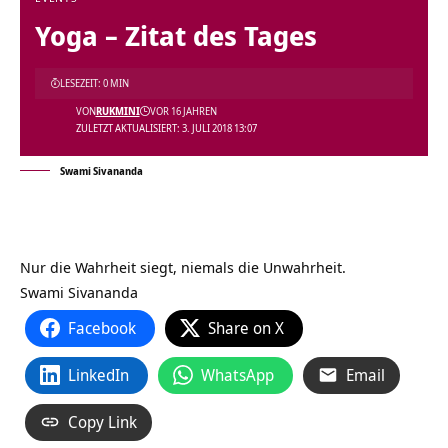
Yoga – Zitat des Tages
LESEZEIT: 0 MIN
VON
RUKMINI
VOR 16 JAHREN
ZULETZT AKTUALISIERT: 3. JULI 2018 13:07
Swami Sivananda
Nur die Wahrheit siegt, niemals die Unwahrheit.
Swami Sivananda
Facebook
Share on X
LinkedIn
WhatsApp
Email
Copy Link