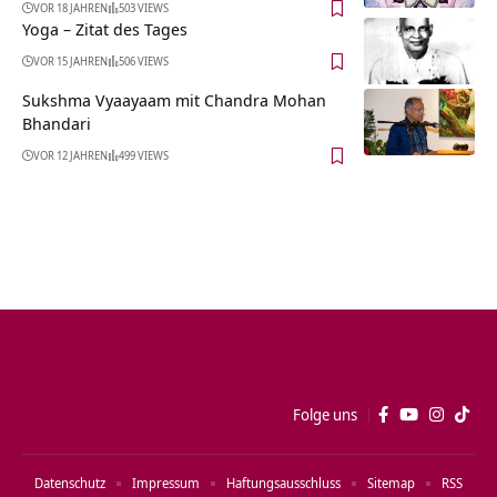
VOR 18 JAHREN
503 VIEWS
Yoga – Zitat des Tages
VOR 15 JAHREN
506 VIEWS
Sukshma Vyaayaam mit Chandra Mohan
Bhandari
VOR 12 JAHREN
499 VIEWS
Folge uns
Datenschutz
Impressum
Haftungsausschluss
Sitemap
RSS