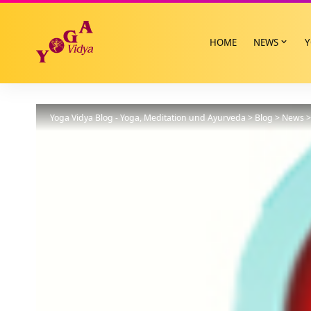
HOME
NEWS
Y
Yoga Vidya Blog - Yoga, Meditation und Ayurveda
>
Blog
>
News