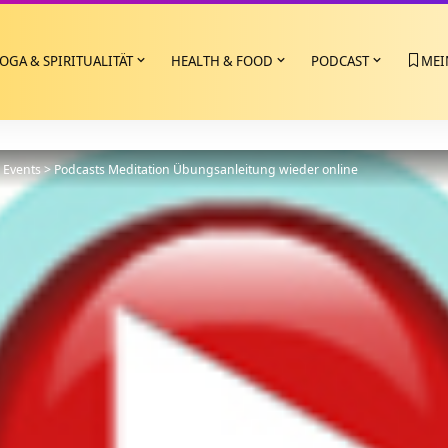
OGA & SPIRITUALITÄT
HEALTH & FOOD
PODCAST
MEI
>
Events
>
Podcasts Meditation Übungsanleitung wieder online