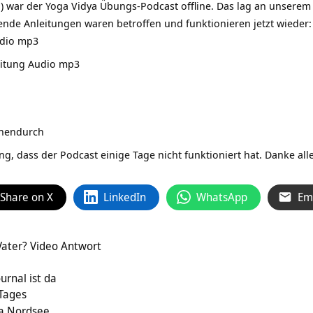
.) war der Yoga Vidya Übungs-Podcast offline. Das lag an unserem
gende Anleitungen waren betroffen und funktionieren jetzt wieder:
udio mp3
eitung Audio mp3
chendurch
ng, dass der Podcast einige Tage nicht funktioniert hat. Danke al
Share on X
LinkedIn
WhatsApp
Em
Vater? Video Antwort
urnal ist da
 Tages
ya Nordsee