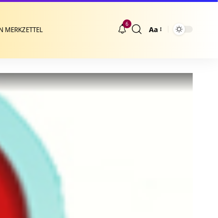
6
Aa
N MERKZETTEL
Größenänderung