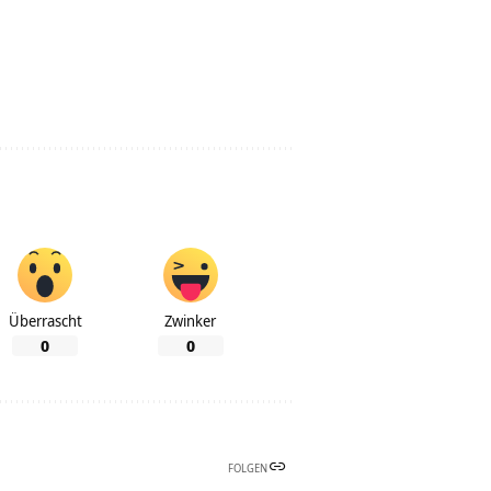
Überrascht
Zwinker
0
0
FOLGEN