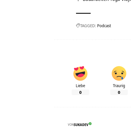
TAGGED:
Podcast
Liebe
Traurig
0
0
VON
SUKADEV