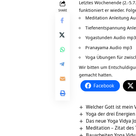
Letztes Wochenende (2.-5.7
funktioniert er wieder. Fol
SHARE
Meditation Anleitung A
Tiefenentspannung Anl
Yogastunden Audio mp3
Pranayama Audio mp3
Yoga Übungen für zwis
Wir bitten um Entschuldigu
gemacht hatten.
Facebook
Welcher Gott ist mein 
Yoga der drei Energien
Das neue Yoga Vidya Jo
Meditation – Zitat des
Bauarbeiten Yoga Vid