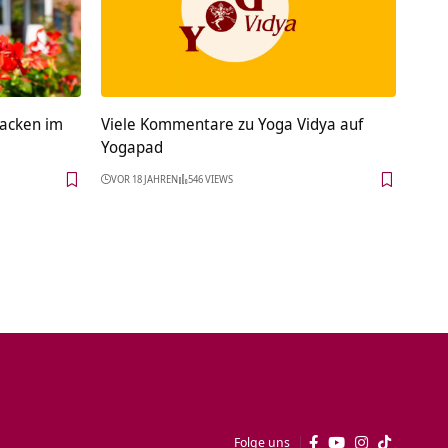
acken im
Viele Kommentare zu Yoga Vidya auf
Yogapad
VOR 18 JAHREN
546 VIEWS
Folge uns