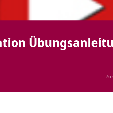
ation Übungsanleit
LES