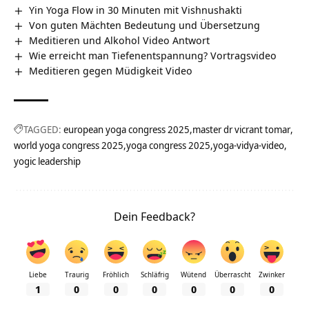
Yin Yoga Flow in 30 Minuten mit Vishnushakti
Von guten Mächten Bedeutung und Übersetzung
Meditieren und Alkohol Video Antwort
Wie erreicht man Tiefenentspannung? Vortragsvideo
Meditieren gegen Müdigkeit Video
TAGGED:
european yoga congress 2025
master dr vicrant tomar
world yoga congress 2025
yoga congress 2025
yoga-vidya-video
yogic leadership
Dein Feedback?
Liebe
Traurig
Fröhlich
Schläfrig
Wütend
Überrascht
Zwinker
1
0
0
0
0
0
0