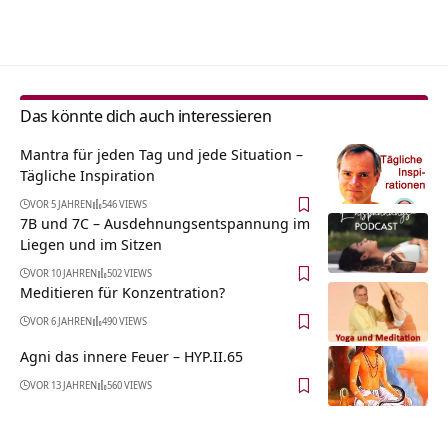
Alternative:
Das könnte dich auch interessieren
Mantra für jeden Tag und jede Situation –
Tägliche Inspiration
VOR 5 JAHREN
546 VIEWS
7B und 7C – Ausdehnungsentspannung im
Liegen und im Sitzen
VOR 10 JAHREN
502 VIEWS
Meditieren für Konzentration?
VOR 6 JAHREN
490 VIEWS
Agni das innere Feuer – HYP.II.65
VOR 13 JAHREN
560 VIEWS