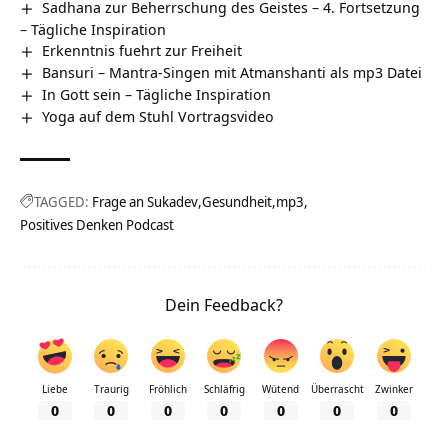
Sadhana zur Beherrschung des Geistes – 4. Fortsetzung
– Tägliche Inspiration
Erkenntnis fuehrt zur Freiheit
Bansuri – Mantra-Singen mit Atmanshanti als mp3 Datei
In Gott sein – Tägliche Inspiration
Yoga auf dem Stuhl Vortragsvideo
TAGGED:
Frage an Sukadev
Gesundheit
mp3
Positives Denken Podcast
Dein Feedback?
Liebe
Traurig
Fröhlich
Schläfrig
Wütend
Überrascht
Zwinker
0
0
0
0
0
0
0