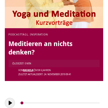
PODCAST
TÄGL. INSPIRATION
Meditieren an nichts
denken?
LESEZEIT: 0 MIN
VON
RAFAELA
VOR 6 JAHREN
ZULETZT AKTUALISIERT: 24. NOVEMBER 2019 09:41
Audio-
Player