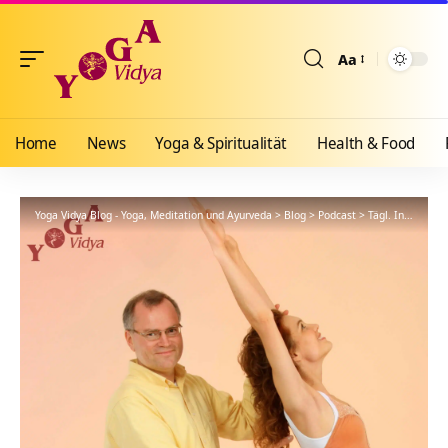
Aa
Größenänderun
Home
News
Yoga & Spiritualität
Health & Food
Yoga Vidya Blog - Yoga, Meditation und Ayurveda
>
Blog
>
Podcast
>
Tägl. Inspiration