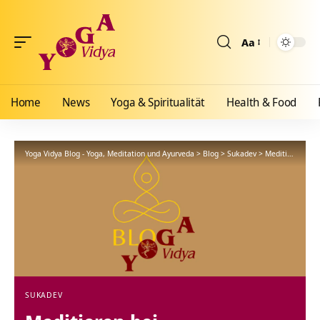
Aa
Größenänderun
Home
News
Yoga & Spiritualität
Health & Food
Yoga Vidya Blog - Yoga, Meditation und Ayurveda
>
Blog
>
Sukadev
>
Meditieren bei Depressionen? Video Vortrag
SUKADEV