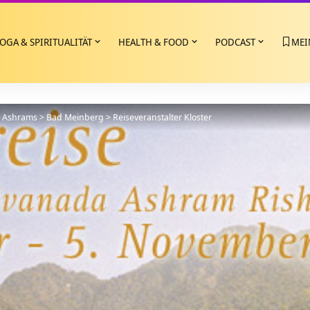
OGA & SPIRITUALITÄT
HEALTH & FOOD
PODCAST
MEI
>
Ashrams
>
Bad Meinberg
>
Reiseveranstalter Kloster