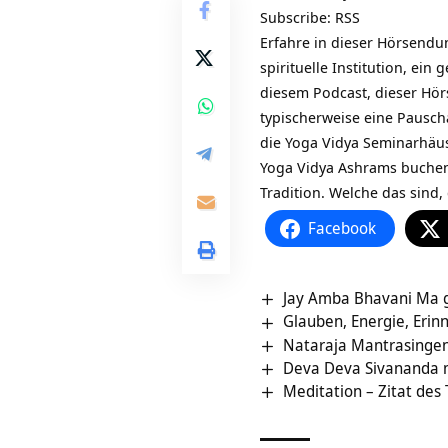
Subscribe:
RSS
Erfahre in dieser Hörsendu
spirituelle Institution, ei
diesem Podcast, dieser Hörs
typischerweise eine
Pauscha
die Yoga Vidya Seminarhäu
Yoga Vidya Ashrams buchen.
Tradition. Welche das sind
Facebook
Jay Amba Bhavani Ma 
Glauben, Energie, Eri
Nataraja Mantrasinge
Deva Deva Sivananda mi
Meditation – Zitat des