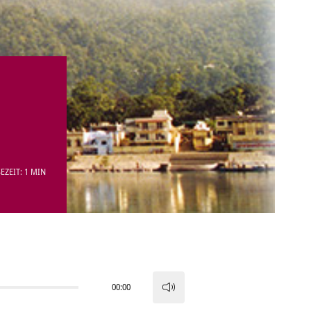
EZEIT: 1 MIN
00:00
Pfeiltasten