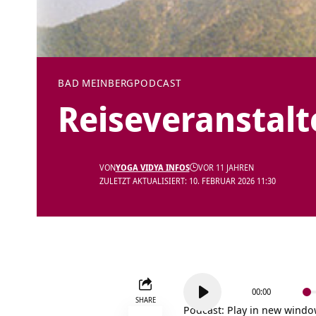
BAD MEINBERG
PODCAST
Reiseveranstalt
VON
YOGA VIDYA INFOS
VOR 11 JAHREN
ZULETZT AKTUALISIERT: 10. FEBRUAR 2026 11:30
Audio-
00:00
Player
SHARE
Podcast:
Play in new wind