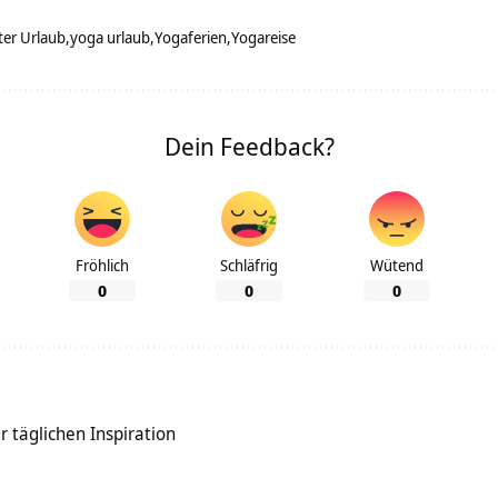
ter Urlaub
yoga urlaub
Yogaferien
Yogareise
Dein Feedback?
Fröhlich
Schläfrig
Wütend
0
0
0
 täglichen Inspiration