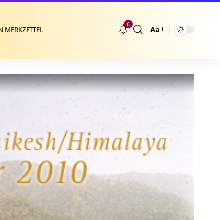
6
Aa
N MERKZETTEL
Größenänderung