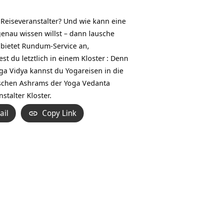
Hoch/Runter
benutzen,
 Reiseveranstalter? Und wie kann eine
um
genau wissen willst – dann lausche
die
r bietet Rundum-Service an,
Lautstärke
st du letztlich in einem
Kloster
: Denn
zu
oga Vidya kannst du Yogareisen in die
regeln.
dischen Ashrams der Yoga
Vedanta
talter Kloster.
ail
Copy Link