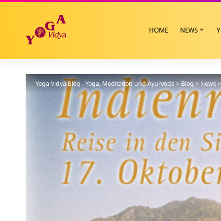
HOME
NEWS
Y
Yoga Vidya Blog - Yoga, Meditation und Ayurveda
>
Blog
>
News