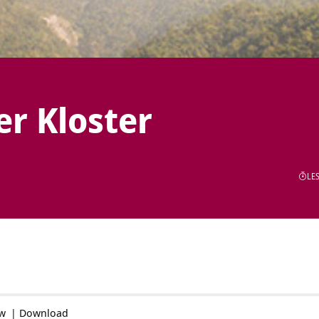
er Kloster
LES
ow
|
Download