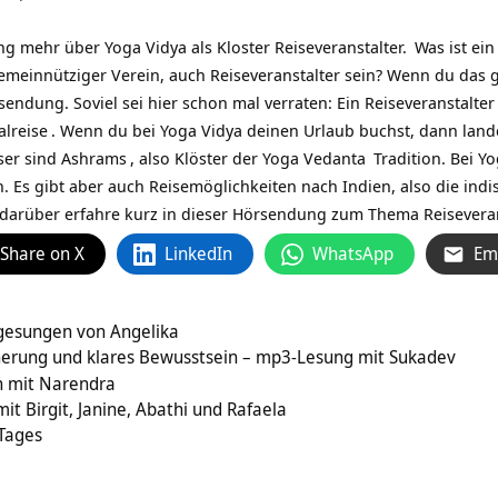
ng mehr über Yoga Vidya als
Kloster Reiseveranstalter.
Was ist ein
n gemeinnütziger Verein, auch Reiseveranstalter sein? Wenn du das 
endung. Soviel sei hier schon mal verraten: Ein Reiseveranstalte
lreise
. Wenn du bei Yoga Vidya deinen Urlaub buchst, dann lande
ser sind
Ashrams
, also Klöster der Yoga
Vedanta
Tradition. Bei Y
 Es gibt aber auch Reisemöglichkeiten nach Indien, also die in
, darüber erfahre kurz in dieser Hörsendung zum Thema Reiseverans
Share on X
LinkedIn
WhatsApp
Em
gesungen von Angelika
nnerung und klares Bewusstsein – mp3-Lesung mit Sukadev
n mit Narendra
t Birgit, Janine, Abathi und Rafaela
 Tages