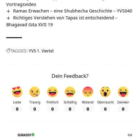
Vortragsvideo
Ramas Erwachen – eine Shubhecha Geschichte – YVS040
Richtiges Verstehen von Tapas ist entscheidend –
Bhagavad Gita XVII 19
TAGGED:
YVS 1. Viertel
Dein Feedback?
Liebe
Traurig
Fröhlich
Schläfrig
Wütend
Überrascht
Zwinker
0
0
0
0
0
0
0
SUKADEV