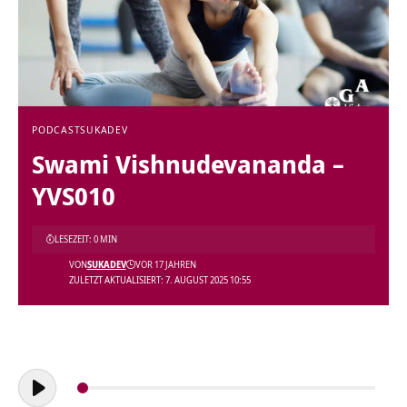
PODCAST
SUKADEV
Swami Vishnudevananda –
YVS010
LESEZEIT: 0 MIN
VON
SUKADEV
VOR 17 JAHREN
ZULETZT AKTUALISIERT: 7. AUGUST 2025 10:55
Audio-
Player