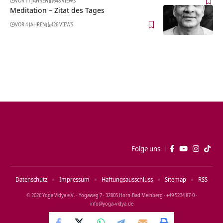
VOR 11 JAHREN
648 VIEWS
Meditation – Zitat des Tages
VOR 4 JAHREN
426 VIEWS
Folge uns
Datenschutz
Impressum
Haftungsausschluss
Sitemap
RSS
© 2026 Yoga Vidya e.V. · Yogaweg 7 · 32805 Horn‑Bad Meinberg · +49 5234 87‑0 ·
info@yoga‑vidya.de