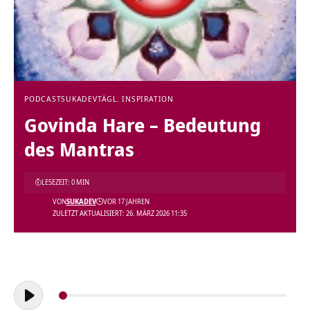
PODCAST
SUKADEV
TÄGL. INSPIRATION
Govinda Hare – Bedeutung
des Mantras
LESEZEIT: 0 MIN
VON
SUKADEV
VOR 17 JAHREN
ZULETZT AKTUALISIERT: 26. MÄRZ 2026 11:35
Audio-
Player