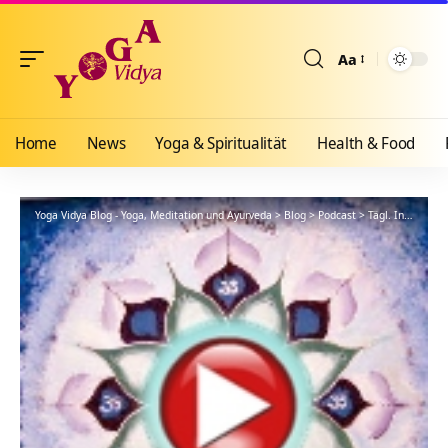
Aa
Größenänderun
Home
News
Yoga & Spiritualität
Health & Food
Yoga Vidya Blog - Yoga, Meditation und Ayurveda
>
Blog
>
Podcast
>
Tägl. Inspiration