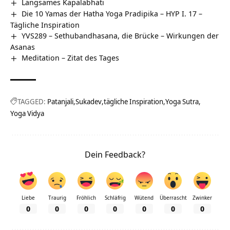
Langsames Kapalabhati
Die 10 Yamas der Hatha Yoga Pradipika – HYP I. 17 –
Tägliche Inspiration
YVS289 – Sethubandhasana, die Brücke – Wirkungen der
Asanas
Meditation – Zitat des Tages
TAGGED:
Patanjali
Sukadev
tägliche Inspiration
Yoga Sutra
Yoga Vidya
Dein Feedback?
Liebe
Traurig
Fröhlich
Schläfrig
Wütend
Überrascht
Zwinker
0
0
0
0
0
0
0